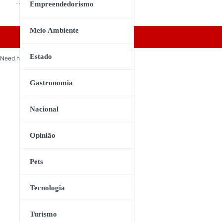
…
Empreendedorismo
Meio Ambiente
Estado
Need help? Our team is just a message away
Gastronomia
Nacional
Opinião
Pets
Tecnologia
Turismo