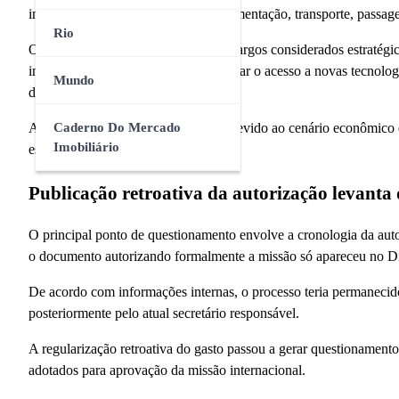
inclui despesas com hospedagem, alimentação, transporte, passage
Rio
Os servidores participantes ocupam cargos considerados estratégico
intercâmbio teve como objetivo ampliar o acesso a novas tecnolog
Mundo
dos serviços públicos.
Apesar disso, o gasto gerou críticas devido ao cenário econômico
Caderno Do Mercado
Imobiliário
estadual.
Publicação retroativa da autorização levanta
O principal ponto de questionamento envolve a cronologia da aut
o documento autorizando formalmente a missão só apareceu no Diá
De acordo com informações internas, o processo teria permanecido
posteriormente pelo atual secretário responsável.
A regularização retroativa do gasto passou a gerar questionamentos 
adotados para aprovação da missão internacional.