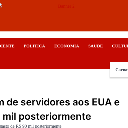
ticias
DIENTE
POLÍTICA
ECONOMIA
SAÚDE
CULTU
Carna
m de servidores aos EUA e
0 mil posteriormente