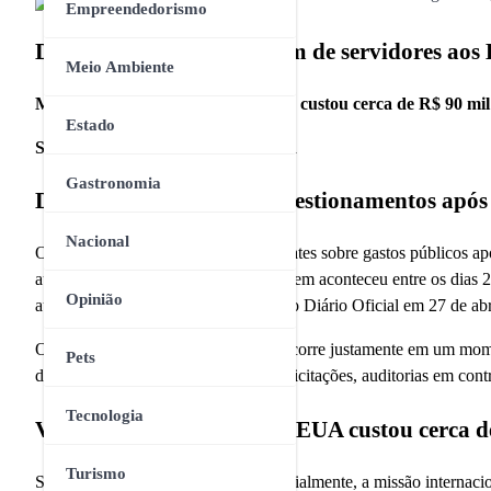
Empreendedorismo
Detran-RJ autoriza viagem de servidores aos
Meio Ambiente
Missão internacional do Detran-RJ custou cerca de R$ 90 mil
Estado
Slug:
detran-rj-viagem-servidores-eua
Gastronomia
Detran-RJ vira alvo de questionamentos após
Nacional
O Detran-RJ voltou ao centro de debates sobre gastos públicos apó
autarquia nos Estados Unidos. A viagem aconteceu entre os dias 2
Opinião
autorização formal só foi publicada no Diário Oficial em 27 de abr
O caso ganhou repercussão porque ocorre justamente em um mome
Pets
de despesas, incluindo suspensão de licitações, auditorias em contr
Tecnologia
Viagem do Detran-RJ aos EUA custou cerca d
Turismo
Segundo informações divulgadas oficialmente, a missão internac