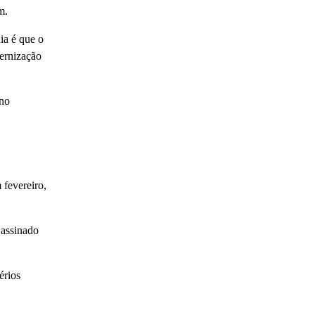
m.
ia é que o
dernização
rno
 fevereiro,
 assinado
érios