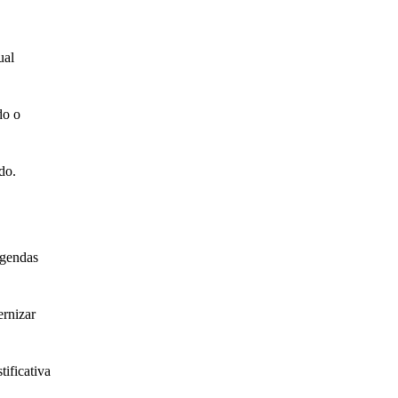
ual
do o
do.
agendas
ernizar
ificativa