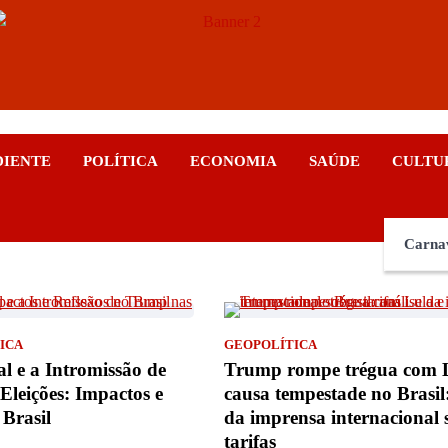
ticias
DIENTE
POLÍTICA
ECONOMIA
SAÚDE
CULTU
Carna
ICA
GEOPOLÍTICA
l e a Intromissão de
Trump rompe trégua com L
leições: Impactos e
causa tempestade no Brasil:
 Brasil
da imprensa internacional 
tarifas