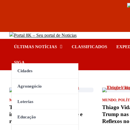
Skip
Portal 8K – Seu portal de No
to
nos acompanhe em tempo real
ÚLTIMAS NOTÍCIAS
CLASSIFICADOS
EXPE
content
INSTAGRAM
YOUTUBE
FACEBOOK
TIKTOK
SIGA
Cidades
Agronegócio
MUNDO
MUNDO
,
POLÍT
Loterias
Trump acusa China de
Thiago Vida
interferência eleitoral: análise e
Trump nas E
Educação
repercussões
Reflexos no