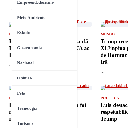
…
…
Empreendedorismo
Meio Ambiente
Estado
POLÍTICA
MUNDO
Presidente Lula responsabiliza clã
Trump receb
Bolsonaro por ataque dos EUA ao
Xi Jinping 
Gastronomia
Pix e taxação
de Hormuz e
Irã
Nacional
…
…
Opinião
Pets
POLÍTICA
POLÍTICA
Encontro entre Lula e Trump foi
Lula destac
Tecnologia
marcado por respeito mútuo,
respeitabil
revela ministro Durigan
Trump
Turismo