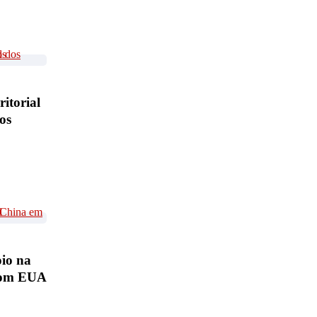
itorial
os
oio na
 com EUA