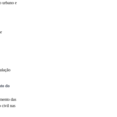
o urbano e
or
culação
to do
imento das
 civil nas