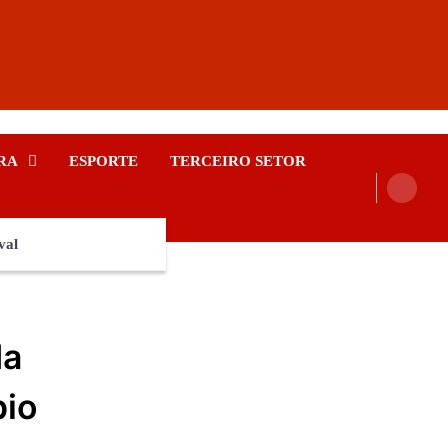
RA
ESPORTE
TERCEIRO SETOR
val
da
pio