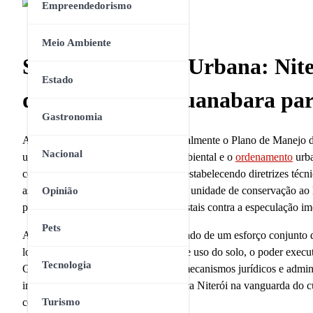
Empreendedorismo
Meio Ambiente
Sustentabilidade Urbana: Nit
Estado
dos Morros da Guanabara par
Gastronomia
A Prefeitura de Niterói entregou oficialmente o Plano de Manej
Nacional
um marco histórico para a política ambiental e o
ordenamento
urba
constituição ecológica para a região, estabelecendo diretrizes técni
as atividades permitidas no interior da unidade de conservação 
Opinião
para blindar seus remanescentes florestais contra a especulação i
Pets
A consolidação deste plano é o resultado de um esforço conjunto q
locais. Ao definir parâmetros claros de uso do solo, o poder exe
Tecnologia
Guanabara, mas também estabelece mecanismos jurídicos e adminis
infraestrutura verde. A iniciativa coloca Niterói na vanguarda do
complexos. (Niterói)
Turismo