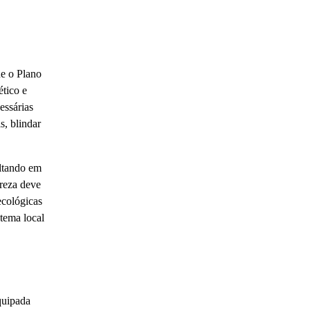
ue o Plano
tico e
essárias
s, blindar
ultando em
ureza deve
ecológicas
tema local
quipada