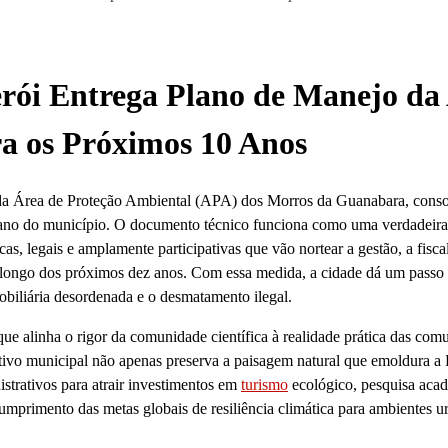
erói Entrega Plano de Manejo d
a os Próximos 10 Anos
o da Área de Proteção Ambiental (APA) dos Morros da Guanabara, cons
no do município. O documento técnico funciona como uma verdadeira
cas, legais e amplamente participativas que vão nortear a gestão, a fisca
ao longo dos próximos dez anos. Com essa medida, a cidade dá um passo
mobiliária desordenada e o desmatamento ilegal.
ue alinha o rigor da comunidade científica à realidade prática das com
cutivo municipal não apenas preserva a paisagem natural que emoldura a
trativos para atrair investimentos em
turismo
ecológico, pesquisa aca
 cumprimento das metas globais de resiliência climática para ambientes 