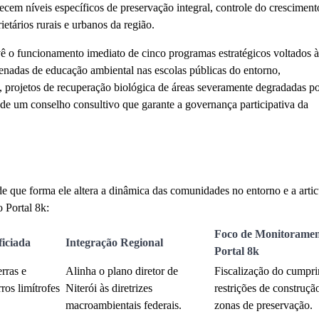
cem níveis específicos de preservação integral, controle do cresciment
ietários rurais e urbanos da região.
evê o funcionamento imediato de cinco programas estratégicos voltados à
nadas de educação ambiental nas escolas públicas do entorno,
, projetos de recuperação biológica de áreas severamente degradadas p
de um conselho consultivo que garante a governança participativa da
de que forma ele altera a dinâmica das comunidades no entorno e a arti
o Portal 8k:
Foco de Monitoramen
iciada
Integração Regional
Portal 8k
erras e
Alinha o plano diretor de
Fiscalização do cumpr
ros limítrofes
Niterói às diretrizes
restrições de construção
macroambientais federais.
zonas de preservação.