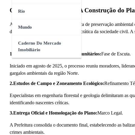
O Fluxo da Governança: A Construção do Pl
Rio
A consolidação de uma política pública de preservação ambiental
Mundo
diagnóstico técnico à validação democrática da sociedade civil. 
Caderno Do Mercado
Imobiliário
1.Oficinas Coletivas e Debates Comunitários:
Fase de Escuta.
Iniciado em agosto de 2025, o processo reuniu moradores, lideranç
gargalos ambientais da região Norte.
2.Estudos de Campo e Zoneamento Ecológico:
Refinamento Té
Especialistas em engenharia florestal e geologia delimitaram as qu
identificando nascentes críticas.
3.Entrega Oficial e Homologação do Plano:
Marco Legal.
A Prefeitura consolida o documento final, estabelecendo as balizas
crimes ambientais.