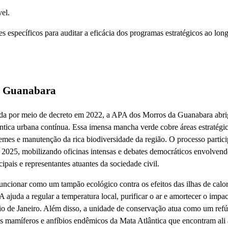
el.
specíficos para auditar a eficácia dos programas estratégicos ao lon
a Guanabara
cada por meio de decreto em 2022, a APA dos Morros da Guanabara abr
tica urbana contínua. Essa imensa mancha verde cobre áreas estratégica
remes e manutenção da rica biodiversidade da região. O processo partic
e 2025, mobilizando oficinas intensas e debates democráticos envolven
ipais e representantes atuantes da sociedade civil.
funcionar como um tampão ecológico contra os efeitos das ilhas de calo
 ajuda a regular a temperatura local, purificar o ar e amortecer o impa
io de Janeiro. Além disso, a unidade de conservação atua como um ref
s mamíferos e anfíbios endêmicos da Mata Atlântica que encontram ali 