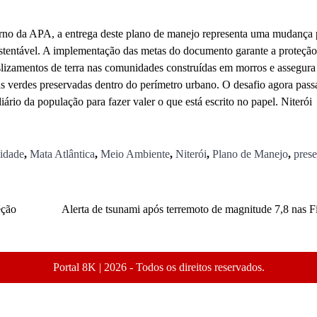
orno da APA, a entrega deste plano de manejo representa uma mudança p
sustentável. A implementação das metas do documento garante a proteção
eslizamentos de terra nas comunidades construídas em morros e assegura
s verdes preservadas dentro do perímetro urbano. O desafio agora passa
iário da população para fazer valer o que está escrito no papel. Niterói
sidade
,
Mata Atlântica
,
Meio Ambiente
,
Niterói
,
Plano de Manejo
,
pres
eção
Alerta de tsunami após terremoto de magnitude 7,8 nas Fi
Portal 8K | 2026 - Todos os direitos reservados.