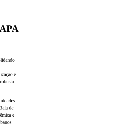
a APA
olidando
lização e
 robusto
unidades
 Baía de
dêmica e
urbanos