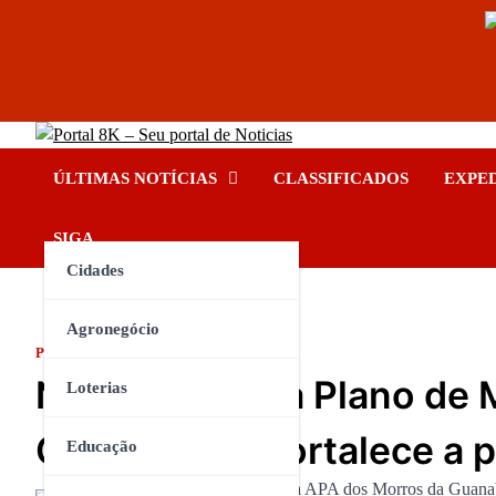
Skip
Portal 8K – Seu portal de No
to
nos acompanhe em tempo real
ÚLTIMAS NOTÍCIAS
CLASSIFICADOS
EXPE
content
INSTAGRAM
YOUTUBE
FACEBOOK
TIKTOK
SIGA
Cidades
Agronegócio
POLÍTICA
Niterói entrega Plano de
Loterias
Guanabara e fortalece a p
Educação