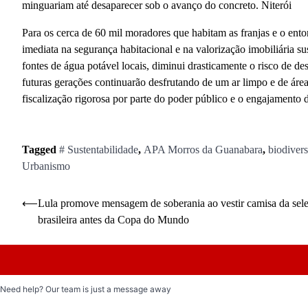
minguariam até desaparecer sob o avanço do concreto. Niterói
Para os cerca de 60 mil moradores que habitam as franjas e o ent
imediata na segurança habitacional e na valorização imobiliária 
fontes de água potável locais, diminui drasticamente o risco de d
futuras gerações continuarão desfrutando de um ar limpo e de área
fiscalização rigorosa por parte do poder público e o engajamento d
Tagged
# Sustentabilidade
,
APA Morros da Guanabara
,
biodiver
Urbanismo
Navegação
⟵
Lula promove mensagem de soberania ao vestir camisa da sel
brasileira antes da Copa do Mundo
de
Post
Need help? Our team is just a message away