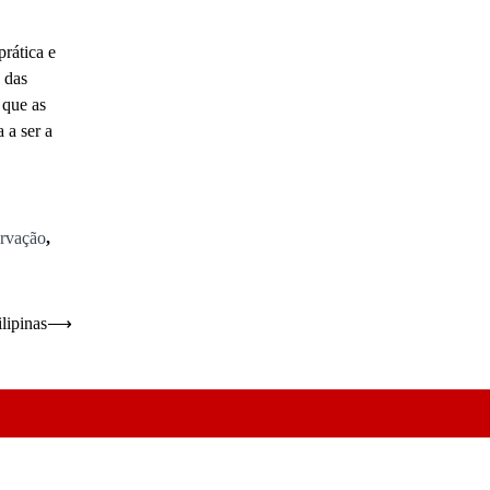
rática e
 das
 que as
 a ser a
ervação
,
lipinas
⟶