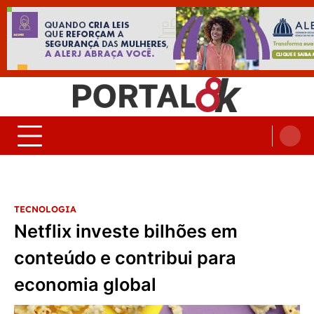
Skip
to
content
Portal 8K – Seu portal de
nos acompanhe em tempo real
Noticias
TECNOLOGIA
Netflix investe bilhões em
conteúdo e contribui para
economia global