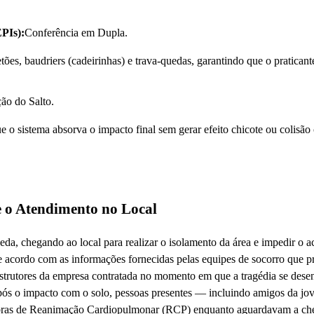
EPIs):
Conferência em Dupla.
tões, baudriers (cadeirinhas) e trava-quedas, garantindo que o praticante
ão do Salto.
ue o sistema absorva o impacto final sem gerar efeito chicote ou colisã
 e o Atendimento no Local
eda, chegando ao local para realizar o isolamento da área e impedir o a
De acordo com as informações fornecidas pelas equipes de socorro que p
strutores da empresa contratada no momento em que a tragédia se dese
após o impacto com o solo, pessoas presentes — incluindo amigos da jo
nobras de Reanimação Cardiopulmonar (RCP) enquanto aguardavam a ch