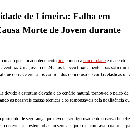
idade de Limeira: Falha em
ausa Morte de Jovem durante
oi marcada por um acontecimento
que
chocou a
comunidade
e reacendeu 
de aventura. Uma jovem de 24 anos faleceu tragicamente após sofrer um
l que consiste em saltos controlados com o uso de cordas elásticas ou e
ais devido à estrutura elevada e ao cenário natural, tornou-se o palco d
igando as possíveis causas técnicas e os responsáveis pela negligência q
o protocolo de segurança que deveria ser rigorosamente observado pelo
ção do evento. Testemunhas presenciais que se encontravam na trilha p