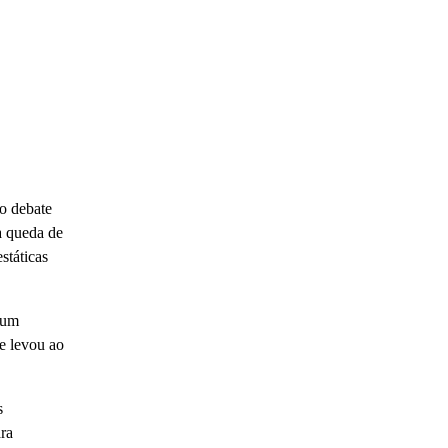
o debate
a queda de
státicas
e um
ue levou ao
s
ara