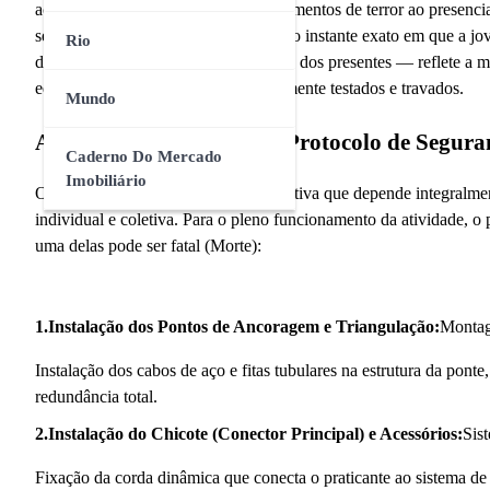
acompanhar a atividade relataram momentos de terror ao presencia
servir de material probatório, captura o instante exato em que a
Rio
da gravação — os gritos de desespero dos presentes — reflete a
equipamentos deveriam estar devidamente testados e travados.
Mundo
A Dinâmica da Morte: O Protocolo de Seguran
Caderno Do Mercado
Imobiliário
O
rope jump
é uma modalidade esportiva que depende integralment
individual e coletiva. Para o pleno funcionamento da atividade, o
uma delas pode ser fatal (Morte):
1.Instalação dos Pontos de Ancoragem e Triangulação:
Montag
Instalação dos cabos de aço e fitas tubulares na estrutura da ponte
redundância total.
2.Instalação do Chicote (Conector Principal) e Acessórios:
Sis
Fixação da corda dinâmica que conecta o praticante ao sistema de