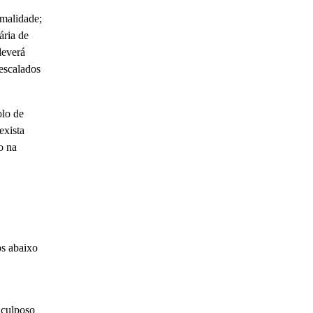
rmalidade;
ária de
deverá
 escalados
olo de
exista
o na
os abaixo
 culposo