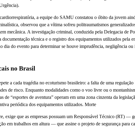
Urgência).
 cardiorrespiratória, a equipe do SAMU constatou o óbito da jovem ain
iminalística, observou que a vítima sofreu politraumatismos generalizado
gem mecânica. A investigação criminal, conduzida pela Delegacia de Pol
 da documentação técnica e o registro dos equipamentos utilizados pela 
no dia do evento para determinar se houve imprudência, negligência ou 
ais no Brasil
pete a cada tragédia no ecoturismo brasileiro: a falta de uma regulação
idades de risco. Enquanto modalidades como o voo livre ou o montanhis
s de “esportes de aventura” operam em uma zona cinzenta da legislaç
ntiva periódica dos equipamentos utilizados. Morte
livre, exige que as empresas possuam um Responsável Técnico (RT) — g
ção em trabalhos em altura — que assine o projeto de segurança para ca