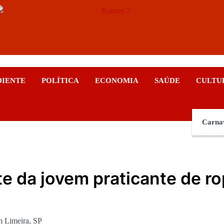
ticias
DIENTE
POLÍTICA
ECONOMIA
SAÚDE
CULTU
Carna
te da jovem praticante de r