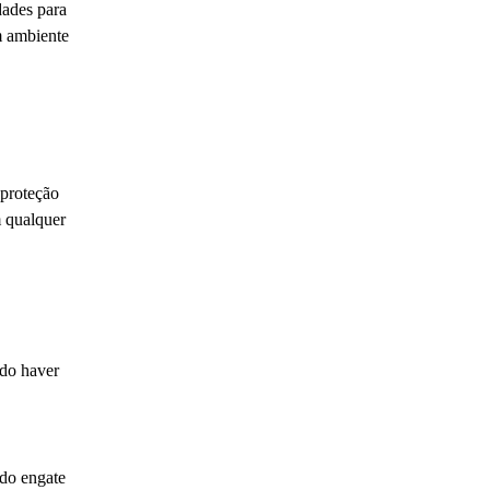
dades para
m ambiente
 proteção
m qualquer
ndo haver
 do engate