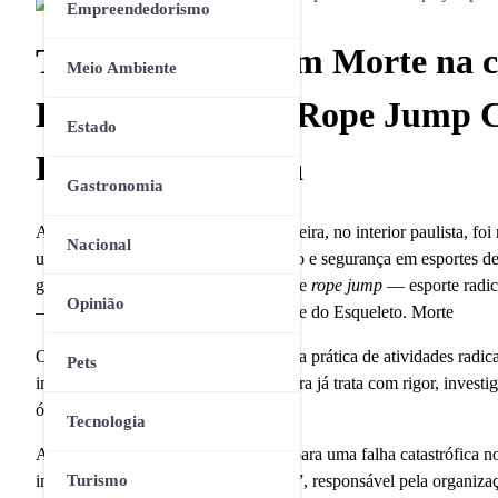
Empreendedorismo
Tragédia acaba em Morte na c
Meio Ambiente
Equipamento de Rope Jump C
Estado
Prática Esportiva
Gastronomia
A manhã de sábado na cidade de Limeira, no interior paulista, f
Nacional
urgente sobre a regulação, fiscalização e segurança em esportes 
grande altura durante uma atividade de
rope jump
— esporte radica
Opinião
— realizada na icônica Trilha da Ponte do Esqueleto. Morte
O local, historicamente conhecido pela prática de atividades radic
Pets
incidente que a Polícia Civil de Limeira já trata com rigor, invest
óbito da vítima.
Tecnologia
As evidências preliminares apontam para uma falha catastrófica n
instrutores da empresa “Entre Cordas”, responsável pela organiza
Turismo