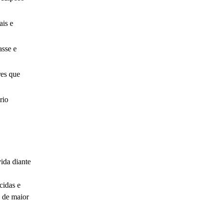
ais e
asse e
res que
rio
ida diante
cidas e
e de maior