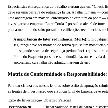
Especialistas em segurança do trabalho alertam que um “Check-li
deve ser uma barreira de segurança física. A falha humana — co
uma ancoragem em material enferrujado da estrutura da ponte — é a
investigar se a empresa “Entre Cordas” possuía o alvará de funcio
para a monitoria do salto possuíam certificações reconhecidas nac
A importância do fator redundância (Morte):
Em qualquer a
segurança deve ser montado de forma que, se um mosquetão qu
um segundo sistema de segurança (redundância) que suporte o p
Ponte do Esqueleto possuía essa redundância, ou se a vida d
ancoragem, cuja falha não admitiu margem de erro.
Matriz de Conformidade e Responsabilidade: O
Para dar clareza aos nossos leitores sobre o rito de apuração crimi
as frentes de investigação que a Polícia Civil de Limeira deve seg
Eixo de Investigação
Objetivo Pericial
Verificação de
Checar validade, testes de carga e históric