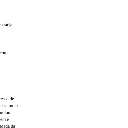
 esteja
o com
cesso de
restaram o
nrolou.
vem e
egada da