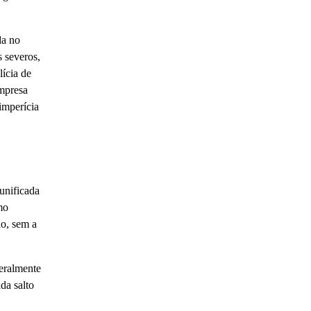
da no
s severos,
ícia de
empresa
imperícia
 unificada
mo
ão, sem a
eralmente
da salto