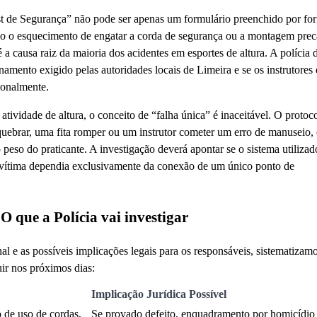
st de Segurança” não pode ser apenas um formulário preenchido por fo
mo o esquecimento de engatar a corda de segurança ou a montagem prec
 causa raiz da maioria dos acidentes em esportes de altura. A polícia 
namento exigido pelas autoridades locais de Limeira e se os instrutores
ionalmente.
tividade de altura, o conceito de “falha única” é inaceitável. O protoc
ebrar, uma fita romper ou um instrutor cometer um erro de manuseio, 
eso do praticante. A investigação deverá apontar se o sistema utilizad
a vítima dependia exclusivamente da conexão de um único ponto de
 que a Polícia vai investigar
nal e as possíveis implicações legais para os responsáveis, sistematizam
uir nos próximos dias:
Implicação Jurídica Possível
o de uso de cordas,
Se provado defeito, enquadramento por homicídio