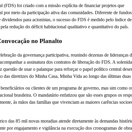
(FDS) foi criado com a missão explícita de financiar projetos que
l por meio da participação ativa das comunidades. Diferente de fundos
e dividendos para acionistas, o sucesso do FDS é medido pelo índice d
la redução do déficit habitacional qualitativo e quantitativo do país.
Convocação no Planalto
elebração da governança participativa, reunindo dezenas de lideranças 
a acompanhar a assinatura dos contratos de liberação do FDS. A solenid
z questão de usar o palanque para reforçar o papel político central de
to das diretrizes do Minha Casa, Minha Vida ao longo das últimas duas
 beneficiários ou clientes de um programa de governo, mas sim como o
tacional brasileira. O mandatário enfatizou que são esses grupos os resp
amente, às mãos das famílias que vivenciam as maiores carências socio
rico das 85 mil novas moradias atende diretamente às demandas históri
nte por engajamento e vigilância na execução dos cronogramas de obra