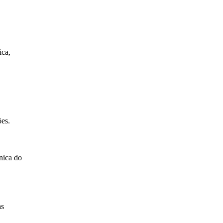
ica,
ões.
cnica do
as