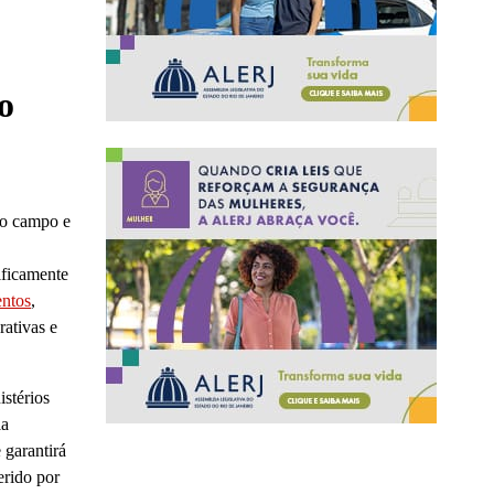
o
do campo e
ificamente
entos
,
rativas e
istérios
la
 garantirá
erido por