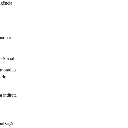
igência
hando o
a Social
 moradias
o do
a indireta
anização