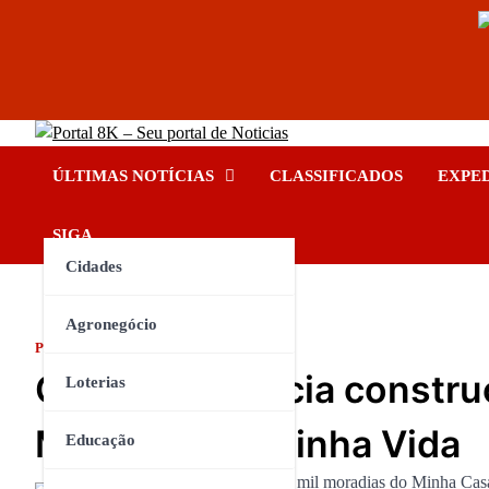
Skip
Portal 8K – Seu portal de No
to
nos acompanhe em tempo real
ÚLTIMAS NOTÍCIAS
CLASSIFICADOS
EXPE
content
INSTAGRAM
YOUTUBE
FACEBOOK
TIKTOK
SIGA
Cidades
Agronegócio
POLÍTICA
Governo anuncia constru
Loterias
Minha Casa, Minha Vida
Educação