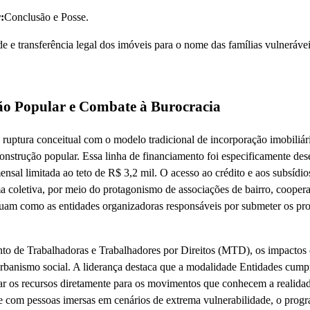
:
Conclusão e Posse.
de e transferência legal dos imóveis para o nome das famílias vulnerávei
o Popular e Combate à Burocracia
uptura conceitual com o modelo tradicional de incorporação imobiliár
construção popular. Essa linha de financiamento foi especificamente de
nsal limitada ao teto de R$ 3,2 mil. O acesso ao crédito e aos subsídio
 coletiva, por meio do protagonismo de associações de bairro, coopera
atuam como as entidades organizadoras responsáveis por submeter os pro
to de Trabalhadoras e Trabalhadores por Direitos (MTD), os impactos
urbanismo social. A liderança destaca que a modalidade Entidades cump
izar os recursos diretamente para os movimentos que conhecem a realida
nte com pessoas imersas em cenários de extrema vulnerabilidade, o prog