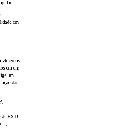
opular.
es
ilidade em
movimentos
azos em um
xige um
eração das
 A
o de R$ 10
nia,