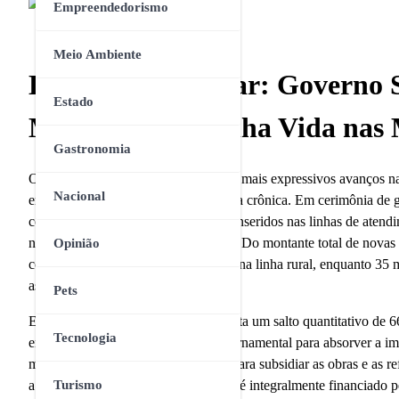
Empreendedorismo
Meio Ambiente
Habitação Popular: Governo S
Estado
Minha Casa, Minha Vida nas 
Gastronomia
O governo federal oficializou um dos mais expressivos avanços na
Nacional
em situação de vulnerabilidade urbana crônica. Em cerimônia de g
construção de 85 mil novos imóveis inseridos nas linhas de at
nas modalidades
Rural
e
Entidades
. Do montante total de novas 
Opinião
comunidades agrícolas e extrativistas na linha rural, enquanto 35
associações autogestionárias.
Pets
Este volume de contratações representa um salto quantitativo de 6
Tecnologia
envolvidos, refletindo o esforço governamental para absorver a 
moradia. O aporte financeiro global para subsidiar as obras e as r
a execução e a liquidez dos contratos é integralmente financiado
Turismo