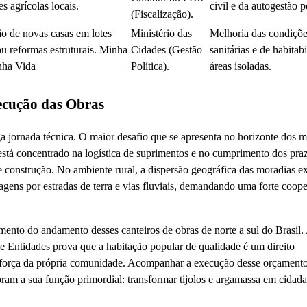
s agrícolas locais.
civil e da autogestão p
(Fiscalização).
o de novas casas em lotes
Ministério das
Melhoria das condiçõ
ou reformas estruturais. Minha
Cidades (Gestão
sanitárias e de habitab
nha Vida
Política).
áreas isoladas.
xecução das Obras
a jornada técnica. O maior desafio que se apresenta no horizonte dos 
está concentrado na logística de suprimentos e no cumprimento dos pr
e construção. No ambiente rural, a dispersão geográfica das moradias e
ragens por estradas de terra e vias fluviais, demandando uma forte coop
mento do andamento desses canteiros de obras de norte a sul do Brasil.
 Entidades prova que a habitação popular de qualidade é um direito
la força da própria comunidade. Acompanhar a execução desse orçament
ram a sua função primordial: transformar tijolos e argamassa em cidada