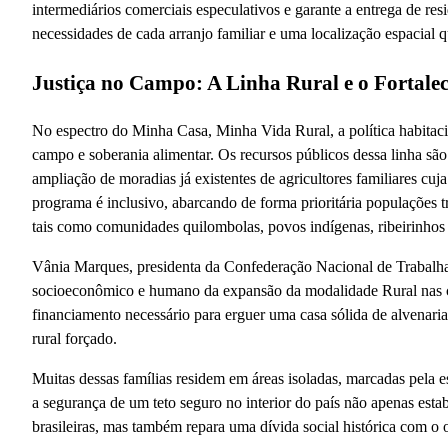
intermediários comerciais especulativos e garante a entrega de res
necessidades de cada arranjo familiar e uma localização espacial 
Justiça no Campo: A Linha Rural e o Fortale
No espectro do Minha Casa, Minha Vida Rural, a política habita
campo e soberania alimentar. Os recursos públicos dessa linha sã
ampliação de moradias já existentes de agricultores familiares cuj
programa é inclusivo, abarcando de forma prioritária populações tra
tais como comunidades quilombolas, povos indígenas, ribeirinhos 
Vânia Marques, presidenta da Confederação Nacional de Trabalhad
socioeconômico e humano da expansão da modalidade Rural nas cinco
financiamento necessário para erguer uma casa sólida de alvenari
rural forçado.
Muitas dessas famílias residem em áreas isoladas, marcadas pela e
a segurança de um teto seguro no interior do país não apenas esta
brasileiras, mas também repara uma dívida social histórica com o o