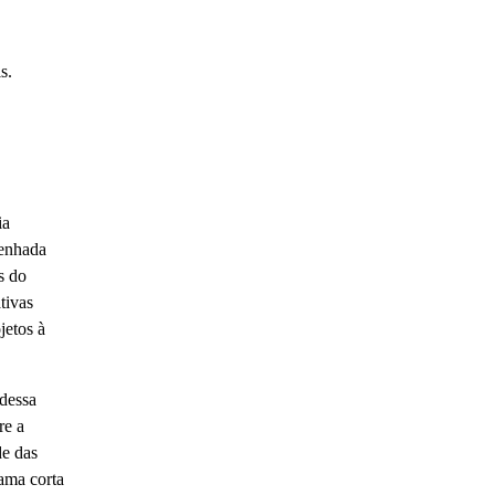
s.
ia
senhada
s do
tivas
jetos à
 dessa
re a
de das
rama corta