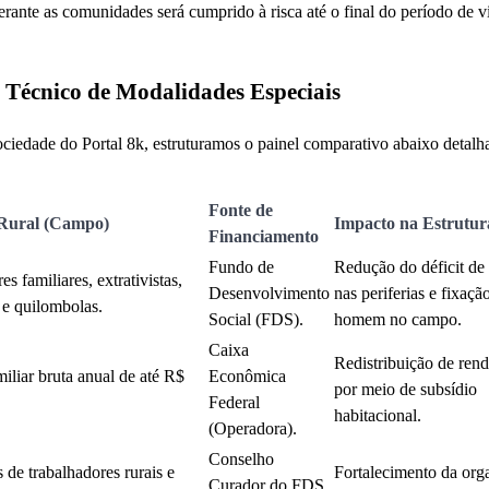
ante as comunidades será cumprido à risca até o final do período de v
 Técnico de Modalidades Especiais
Sociedade do Portal 8k, estruturamos o painel comparativo abaixo detal
Fonte de
ural (Campo)
Impacto na Estrutur
Financiamento
Fundo de
Redução do déficit de
es familiares, extrativistas,
Desenvolvimento
nas periferias e fixaçã
 e quilombolas.
Social (FDS).
homem no campo.
Caixa
Redistribuição de rend
iliar bruta anual de até R$
Econômica
por meio de subsídio
Federal
habitacional.
(Operadora).
Conselho
 de trabalhadores rurais e
Fortalecimento da org
Curador do FDS