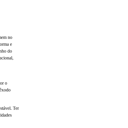
omem no
forma e
enho do
acional,
or o
 êxodo
stável. Ter
cidades