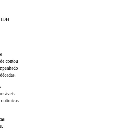
e IDH
de
ade contou
sempenhado
 décadas.
s
onsáveis
econômicas
cas
s,