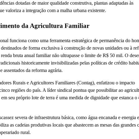
idências dotadas de maior qualidade construtiva, plantas adaptadas às
que valoriza a integração com a malha urbana existente.
cimento da Agricultura Familiar
cional funciona como uma ferramenta estratégica de permanência do h
o destinados de forma exclusiva à construção de novas unidades ou à re
a renda bruta anual familiar não ultrapasse o limite de R$ 50 mil. O des
dicionais historicamente invisibilizadas pelas políticas de crédito habit
e assentados da reforma agrária.
ores Rurais e Agricultores Familiares (Contag), enfatizou o impacto
 regiões do país. A líder sindical pontua que possibilitar ao agricult
a em seu próprio lote de terra é uma medida de dignidade que estanca o
scassez severa de infraestrutura básica, como água encanada e energia e
biliza as cadeias produtivas locais que abastecem as mesas das grandes 
perariado rural.