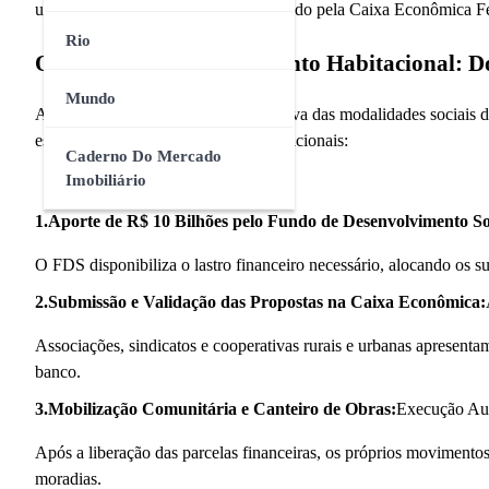
um conselho curador e operacionalizado pela Caixa Econômica Feder
Rio
O Fluxo do Desenvolvimento Habitacional: D
Mundo
A engrenagem burocrática e construtiva das modalidades sociais 
estruturado nas seguintes etapas operacionais:
Caderno Do Mercado
Imobiliário
1.Aporte de R$ 10 Bilhões pelo Fundo de Desenvolvimento So
O FDS disponibiliza o lastro financeiro necessário, alocando os s
2.Submissão e Validação das Propostas na Caixa Econômica:
Associações, sindicatos e cooperativas rurais e urbanas apresentam 
banco.
3.Mobilização Comunitária e Canteiro de Obras:
Execução Aut
Após a liberação das parcelas financeiras, os próprios movimentos
moradias.