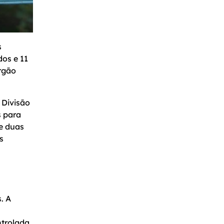
s
dos e 11
órgão
 Divisão
s para
e duas
s
. A
ntrolada