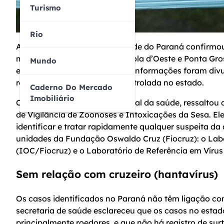
Turismo
Rio
A Secretaria de Estado da Saúde do Paraná confirmou
moradores das cidades de Pérola d’Oeste e Ponta Gros
Mundo
estão sob investigação. Essas informações foram divu
reforça que a doença está controlada no estado.
Caderno Do Mercado
Imobiliário
César Neves, secretário estadual da saúde, ressaltou
de Vigilância de Zoonoses e Intoxicações da Sesa. El
identificar e tratar rapidamente qualquer suspeita 
unidades da Fundação Oswaldo Cruz (Fiocruz): o Labor
(IOC/Fiocruz) e o Laboratório de Referência em Víru
Sem relação com cruzeiro (hantavírus)
Os casos identificados no Paraná não têm ligação co
secretaria de saúde esclareceu que os casos no estado 
principalmente roedores, e que não há registro de su