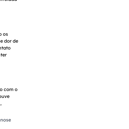
o os
 e dor de
ntato
ter
do com o
houve
,
onose