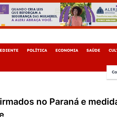
e Noticias
EDIENTE
POLÍTICA
ECONOMIA
SAÚDE
CUL
Ca
firmados no Paraná e medid
e