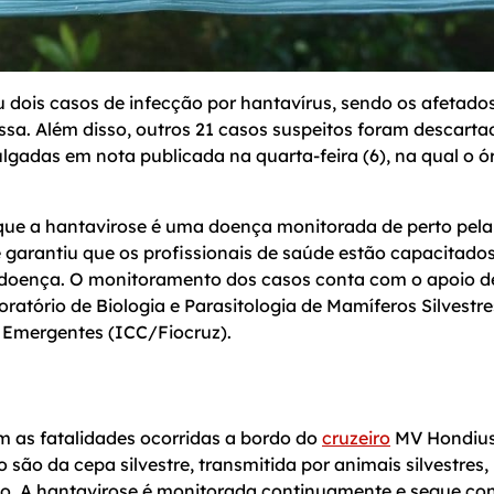
 dois casos de infecção por hantavírus, sendo os afetado
sa. Além disso, outros 21 casos suspeitos foram descarta
lgadas em nota publicada na quarta-feira (6), na qual o 
 que a hantavirose é uma doença monitorada de perto pela
e garantiu que os profissionais de saúde estão capacitado
da doença. O monitoramento dos casos conta com o apoio d
atório de Biologia e Parasitologia de Mamíferos Silvestre
s Emergentes (ICC/Fiocruz).
m as fatalidades ocorridas a bordo do
cruzeiro
MV Hondius
são da cepa silvestre, transmitida por animais silvestres,
rto. A hantavirose é monitorada continuamente e segue co