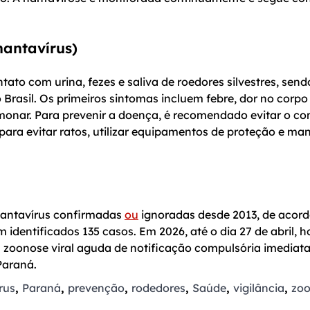
hantavírus)
ato com urina, fezes e saliva de roedores silvestres, send
 Brasil. Os primeiros sintomas incluem febre, dor no corpo
monar. Para prevenir a doença, é recomendado evitar o co
para evitar ratos, utilizar equipamentos de proteção e man
 hantavírus confirmadas
ou
ignoradas desde 2013, de acor
m identificados 135 casos. Em 2026, até o dia 27 de abril, 
zoonose viral aguda de notificação compulsória imediata
Paraná.
rus
,
Paraná
,
prevenção
,
rodedores
,
Saúde
,
vigilância
,
zo