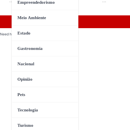
…
…
Empreendedorismo
Meio Ambiente
Estado
Need help? Our team is just a message away
Gastronomia
Nacional
Opinião
Pets
Tecnologia
Turismo