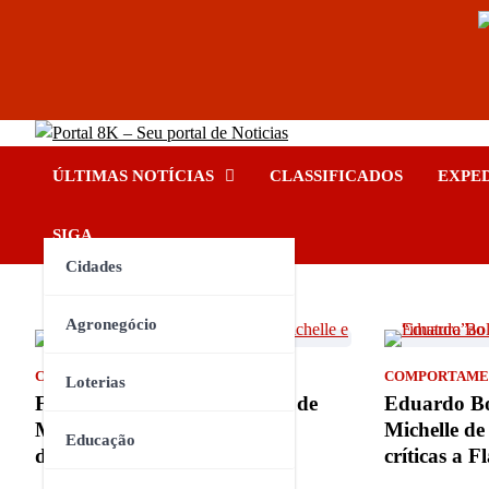
Skip
Portal 8K – Seu portal de No
to
nos acompanhe em tempo real
ÚLTIMAS NOTÍCIAS
CLASSIFICADOS
EXPE
content
INSTAGRAM
YOUTUBE
FACEBOOK
TIKTOK
SIGA
Cidades
Agronegócio
COMPORTAMENTO
COMPORTAME
Loterias
Flávio Bolsonaro pede apoio de
Eduardo B
Michelle e reforça pedido de
Michelle de
Educação
desculpas
críticas a F