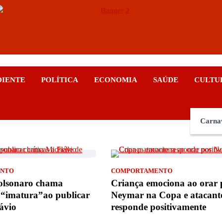
ticias
DIENTE
POLÍTICA
ECONOMIA
SAÚDE
CULTU
Carna
NTO
COMPORTAMENTO
olsonaro chama
Criança emociona ao orar 
 “imatura”ao publicar
Neymar na Copa e atacant
lávio
responde positivamente