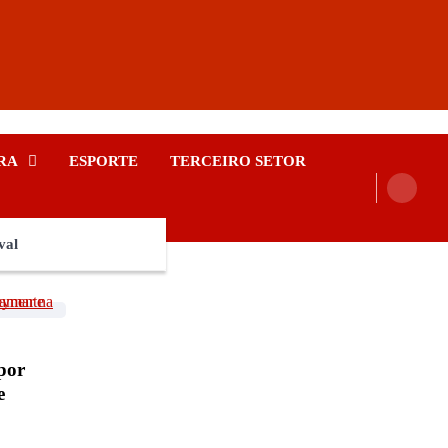
RA
ESPORTE
TERCEIRO SETOR
val
por
e