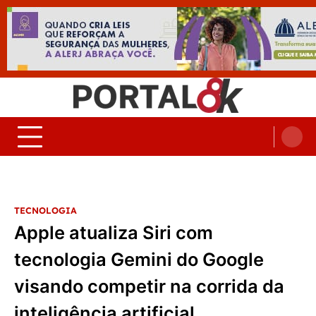
Skip
to
content
Portal 8K – Seu portal de
nos acompanhe em tempo real
Noticias
TECNOLOGIA
Apple atualiza Siri com
tecnologia Gemini do Google
visando competir na corrida da
inteligência artificial