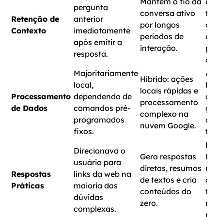
Mantém o fio da
ex
pergunta
conversa ativo
tar
Retenção de
anterior
por longos
co
Contexto
imediatamente
períodos de
en
após emitir a
interação.
po
resposta.
de 
Majoritariamente
Ac
Híbrido: ações
local,
ba
locais rápidas e
Processamento
dependendo de
co
processamento
de Dados
comandos pré-
glo
complexo na
programados
at
nuvem Google.
fixos.
tem
Evi
Direcionava o
Gera respostas
fr
usuário para
diretas, resumos
usu
Respostas
links da web na
de textos e cria
au
Práticas
maioria das
conteúdos do
te
dúvidas
zero.
no
complexas.
nat