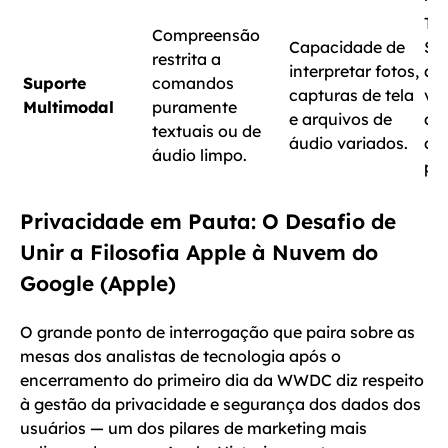
Tr
Compreensão
Capacidade de
Si
restrita a
interpretar fotos,
ass
Suporte
comandos
capturas de tela
vis
Multimodal
puramente
e arquivos de
ana
textuais ou de
áudio variados.
alt
áudio limpo.
pe
Privacidade em Pauta: O Desafio de
Unir a Filosofia Apple à Nuvem do
Google (Apple)
O grande ponto de interrogação que paira sobre as
mesas dos analistas de tecnologia após o
encerramento do primeiro dia da WWDC diz respeito
à gestão da privacidade e segurança dos dados dos
usuários — um dos pilares de marketing mais