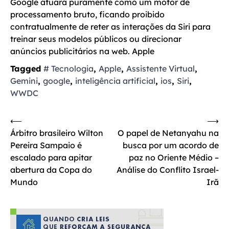
Google atuará puramente como um motor de
processamento bruto, ficando proibido
contratualmente de reter as interações da Siri para
treinar seus modelos públicos ou direcionar
anúncios publicitários na web. Apple
Tagged
# Tecnologia
,
Apple
,
Assistente Virtual
,
Gemini
,
google
,
inteligência artificial
,
ios
,
Siri
,
WWDC
Navegação
⟵
⟶
Árbitro brasileiro Wilton
O papel de Netanyahu na
de
Pereira Sampaio é
busca por um acordo de
Post
escalado para apitar
paz no Oriente Médio –
abertura da Copa do
Análise do Conflito Israel-
Mundo
Irã