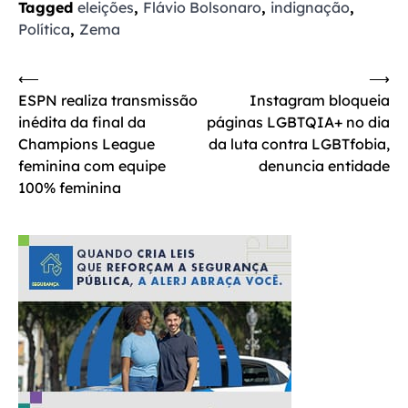
Tagged
eleições
,
Flávio Bolsonaro
,
indignação
,
Política
,
Zema
Navegação
⟵
⟶
ESPN realiza transmissão
Instagram bloqueia
de
inédita da final da
páginas LGBTQIA+ no dia
Post
Champions League
da luta contra LGBTfobia,
feminina com equipe
denuncia entidade
100% feminina