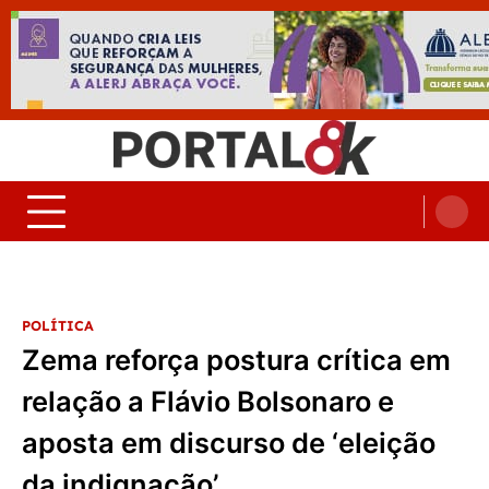
Skip
to
content
Portal 8K – Seu portal de
nos acompanhe em tempo real
Noticias
POLÍTICA
Zema reforça postura crítica em
relação a Flávio Bolsonaro e
aposta em discurso de ‘eleição
da indignação’