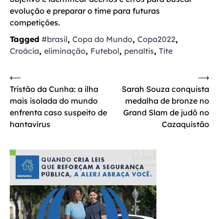
evolução e preparar o time para futuras
competições.
Tagged
#brasil
,
Copa do Mundo
,
Copa2022
,
Croácia
,
eliminação
,
Futebol
,
penaltis
,
Tite
Navegação
⟵
⟶
Tristão da Cunha: a ilha
Sarah Souza conquista
de
mais isolada do mundo
medalha de bronze no
Post
enfrenta caso suspeito de
Grand Slam de judô no
hantavírus
Cazaquistão