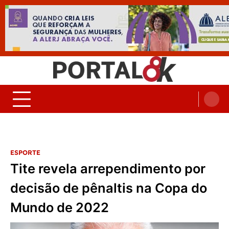
Skip
to
content
Portal 8K – Seu portal de
nos acompanhe em tempo real
Noticias
ESPORTE
Tite revela arrependimento por
decisão de pênaltis na Copa do
Mundo de 2022