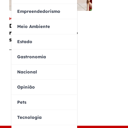
Empreendedorismo
MUNDO
Donald Trump elogia
Meio Ambiente
recepção na China como
sinal de respeito mútuo
Estado
…
Gastronomia
Nacional
Opinião
Pets
Tecnologia