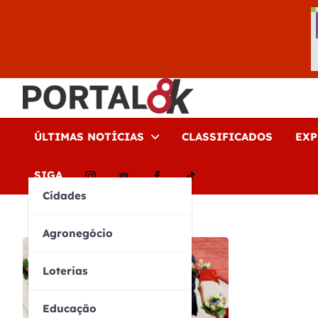
Skip
to
content
Portal 8K – Seu portal d
nos acompanhe em tempo real
ÚLTIMAS NOTÍCIAS
CLASSIFICADOS
EXP
INSTAGRAM
YOUTUBE
FACEBOOK
TIKTOK
SIGA
Cidades
Agronegócio
Loterias
Educação