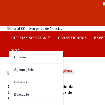
Skip
Portal 8K – Seu portal de No
to
nos acompanhe em tempo real
ÚLTIMAS NOTÍCIAS
CLASSIFICADOS
EXPE
content
INSTAGRAM
YOUTUBE
FACEBOOK
TIKTOK
SIGA
Cidades
Agronegócio
RIO DE JANEIRO
Loterias
Guarda Civil Municipal de Rio das
Ostras intensifica treinamentos de
Educação
segurança e qualificação