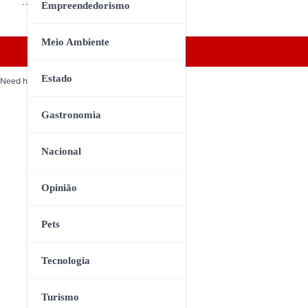
…
Empreendedorismo
Meio Ambiente
Estado
Need help? Our team is just a message away
Gastronomia
Nacional
Opinião
Pets
Tecnologia
Turismo