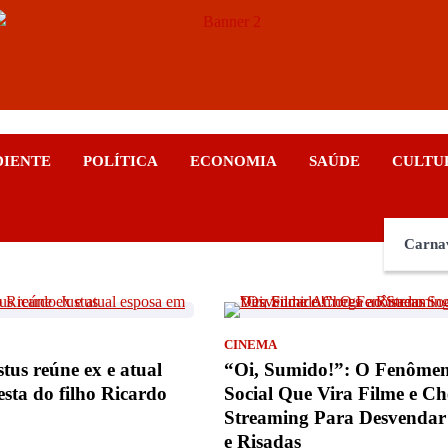
ticias
DIENTE
POLÍTICA
ECONOMIA
SAÚDE
CULTU
Carna
CINEMA
tus reúne ex e atual
“Oi, Sumido!”: O Fenôme
esta do filho Ricardo
Social Que Vira Filme e C
Streaming Para Desvendar
e Risadas