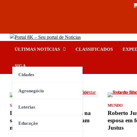
Skip
Portal 8K – Seu portal de No
to
nos acompanhe em tempo real
ÚLTIMAS NOTÍCIAS
CLASSIFICADOS
EXPE
content
INSTAGRAM
YOUTUBE
FACEBOOK
TIKTOK
SIGA
Cidades
Agronegócio
SAÚDE
MUNDO
Loterias
Impacto dos relacionamentos na
Roberto Jus
saúde: emoções que influenciam
esposa em f
Educação
nosso bem-estar
Justus