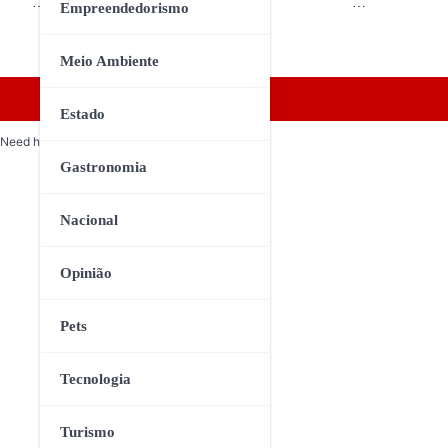
…
…
Empreendedorismo
Meio Ambiente
Estado
Need help? Our team is just a message away
Gastronomia
Nacional
Opinião
Pets
Tecnologia
Turismo