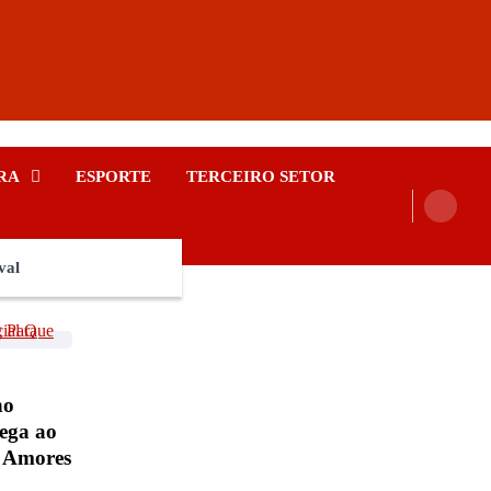
RA
ESPORTE
TERCEIRO SETOR
val
no
hega ao
 Amores