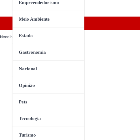
…
Empreendedorismo
Meio Ambiente
Estado
Need help? Our team is just a message away
Gastronomia
Nacional
Opinião
Pets
Tecnologia
Turismo