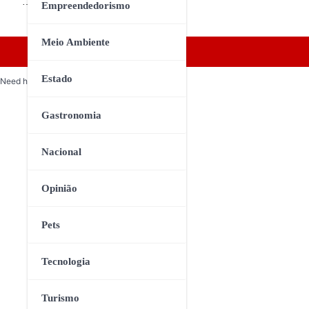
…
Empreendedorismo
Meio Ambiente
Estado
Need help? Our team is just a message away
Gastronomia
Nacional
Opinião
Pets
Tecnologia
Turismo