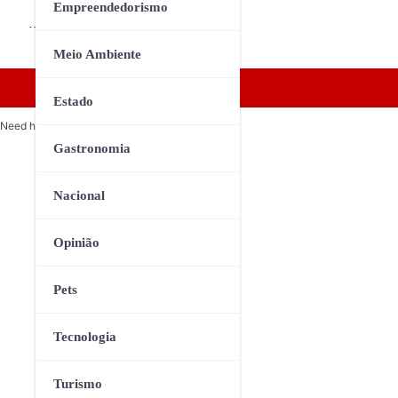
Empreendedorismo
…
Meio Ambiente
Estado
Need help? Our team is just a message away
Gastronomia
Nacional
Opinião
Pets
Tecnologia
Turismo