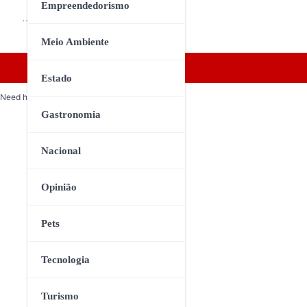
Empreendedorismo
…
Meio Ambiente
Estado
Need help? Our team is just a message away
Gastronomia
Nacional
Opinião
Pets
Tecnologia
Turismo