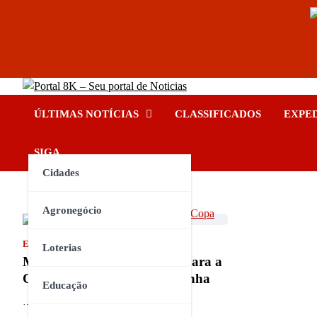
Skip
Portal 8K – Seu portal de No
to
nos acompanhe em tempo real
ÚLTIMAS NOTÍCIAS
CLASSIFICADOS
EXPE
content
INSTAGRAM
YOUTUBE
FACEBOOK
TIKTOK
SIGA
Cidades
Agronegócio
ESPORTE
Loterias
Manuel Neuer é convocado para a
Copa do Mundo pela Alemanha
Educação
…