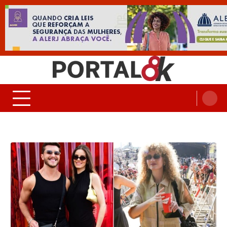
Skip
to
content
Portal 8K – Seu portal de
nos acompanhe em tempo real
Noticias