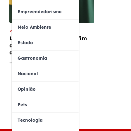
Empreendedorismo
Meio Ambiente
POLÍTICA
Lula critica impacto do fim
Estado
do imposto sindical na
atuação dos sindicatos
Gastronomia
…
Nacional
Opinião
Pets
Tecnologia