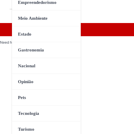
Empreendedorismo
…
Meio Ambiente
Estado
Need help? Our team is just a message away
Gastronomia
Nacional
Opinião
Pets
Tecnologia
Turismo