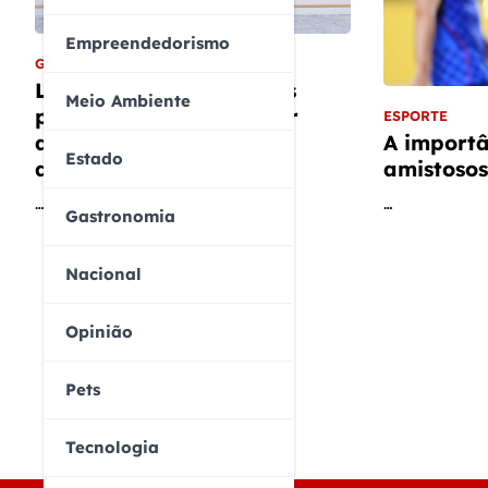
Empreendedorismo
GEOPOLÍTICA
Lula cobra empenho dos
Meio Ambiente
países ricos para reduzir
ESPORTE
desigualdades globais
A importâ
Estado
durante Cúpula do G7
amistosos
…
…
Gastronomia
Nacional
Opinião
Pets
Tecnologia