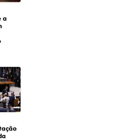
 a
m
o
tação
da