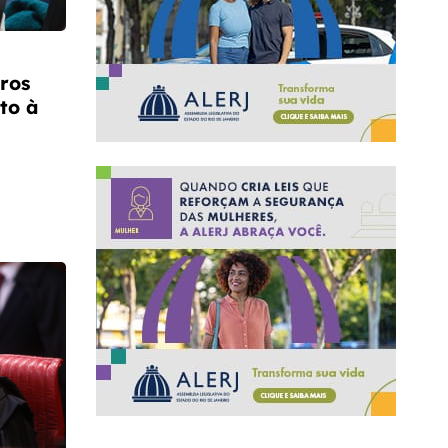
ros
to à