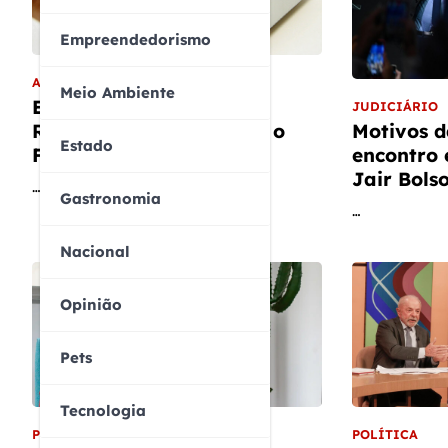
Empreendedorismo
ARTIGO
Meio Ambiente
Eleições 2026: Do Voto
JUDICIÁRIO
Motivos d
Restrito à Democracia e o
Estado
encontro 
Futuro do Brasil
Jair Bols
…
Gastronomia
…
Nacional
Opinião
Pets
Tecnologia
POLÍTICA
POLÍTICA