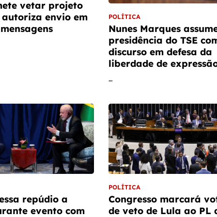
ete vetar projeto
e autoriza envio em
POLÍTICA
 mensagens
Nunes Marques assume
presidência do TSE co
discurso em defesa da
liberdade de expressã
…
POLÍTICA
essa repúdio a
Congresso marcará vo
urante evento com
de veto de Lula ao PL 