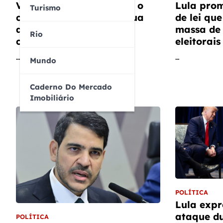
Vladimir Safatle analisa o
Lula prom
Turismo
conceito de fascismo e sua
de lei qu
aplicação na
massa de
Rio
contemporaneidade
eleitorais
…
…
Mundo
Caderno Do Mercado
Imobiliário
POLÍTICA
Lula expr
ataque d
POLÍTICA