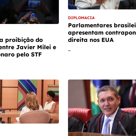
DIPLOMACIA
Parlamentares brasilei
apresentam contrapon
direita nos EUA
a proibição do
entre Javier Milei e
…
onaro pelo STF