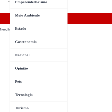
…
Empreendedorismo
Meio Ambiente
Estado
Need help? Our team is just a message away
Gastronomia
Nacional
Opinião
Pets
Tecnologia
Turismo