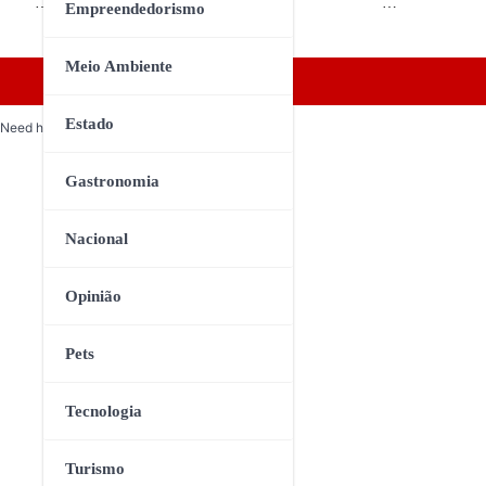
…
…
Empreendedorismo
Meio Ambiente
Estado
Need help? Our team is just a message away
Gastronomia
Nacional
Opinião
Pets
Tecnologia
Turismo