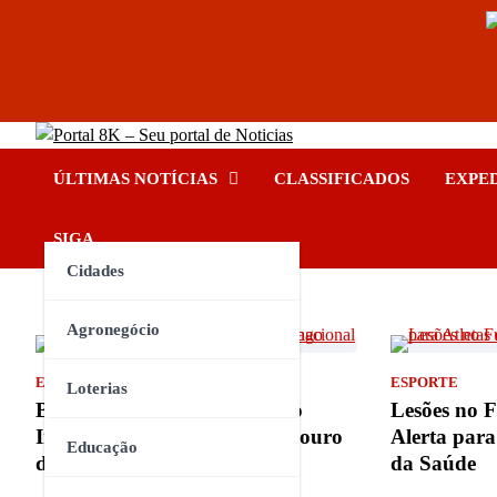
Skip
Portal 8K – Seu portal de No
to
nos acompanhe em tempo real
ÚLTIMAS NOTÍCIAS
CLASSIFICADOS
EXPE
content
INSTAGRAM
YOUTUBE
FACEBOOK
TIKTOK
SIGA
Cidades
Agronegócio
ESPORTE
ESPORTE
Loterias
Brasil conquista 37º pódio no
Lesões no 
Internacional de Berlim com ouro
Alerta para 
Educação
de Carol Santiago
da Saúde