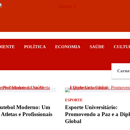
ticias
DIENTE
POLÍTICA
ECONOMIA
SAÚDE
CULTU
Carna
ESPORTE
Futebol Moderno: Um
Esporte Universitário:
Atletas e Profissionais
Promovendo a Paz e a Dip
Global