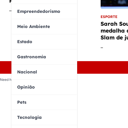
Paraescalada nos EUA
…
Empreendedorismo
ESPORTE
Sarah So
Meio Ambiente
medalha 
Slam de j
Estado
…
Gastronomia
Nacional
Need help? Our team is just a message away
Opinião
Pets
Tecnologia