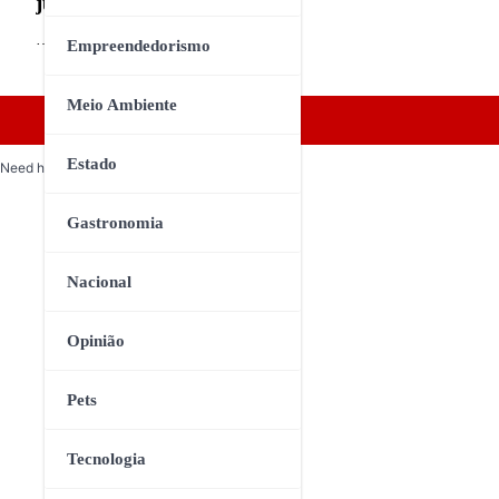
junho
…
Empreendedorismo
Meio Ambiente
Estado
Need help? Our team is just a message away
Gastronomia
Nacional
Opinião
Pets
Tecnologia