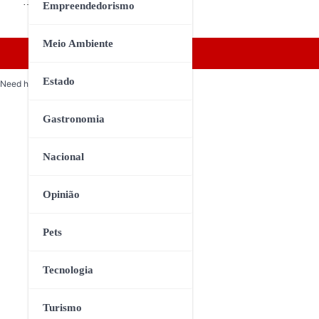
…
Empreendedorismo
Meio Ambiente
Estado
Need help? Our team is just a message away
Gastronomia
Nacional
Opinião
Pets
Tecnologia
Turismo