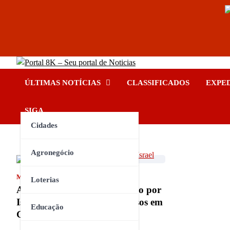
Skip
Portal 8K – Seu portal de No
to
nos acompanhe em tempo real
ÚLTIMAS NOTÍCIAS
CLASSIFICADOS
EXPE
content
INSTAGRAM
YOUTUBE
FACEBOOK
TIKTOK
SIGA
Cidades
Agronegócio
MUNDO
Loterias
Ativista brasileiro é deportado por
Israel após testemunhar abusos em
Educação
Gaza