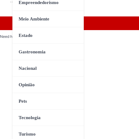
…
Empreendedorismo
Meio Ambiente
Estado
Need help? Our team is just a message away
Gastronomia
Nacional
Opinião
Pets
Tecnologia
Turismo