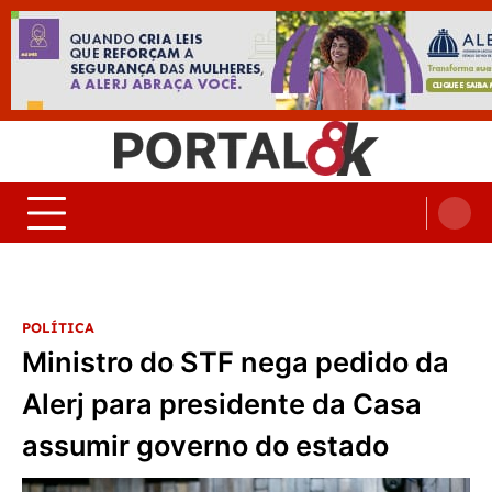
Skip
to
content
Portal 8K – Seu portal de
nos acompanhe em tempo real
Noticias
POLÍTICA
Ministro do STF nega pedido da
Alerj para presidente da Casa
assumir governo do estado