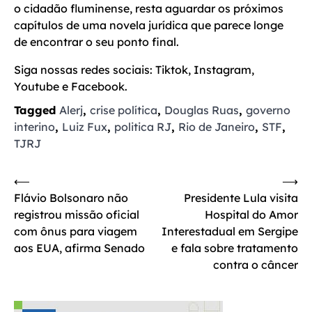
o cidadão fluminense, resta aguardar os próximos
capítulos de uma novela jurídica que parece longe
de encontrar o seu ponto final.
Siga nossas redes sociais: Tiktok, Instagram,
Youtube e Facebook.
Tagged
Alerj
,
crise política
,
Douglas Ruas
,
governo
interino
,
Luiz Fux
,
politica RJ
,
Rio de Janeiro
,
STF
,
TJRJ
Navegação
⟵
⟶
Flávio Bolsonaro não
Presidente Lula visita
de
registrou missão oficial
Hospital do Amor
Post
com ônus para viagem
Interestadual em Sergipe
aos EUA, afirma Senado
e fala sobre tratamento
contra o câncer