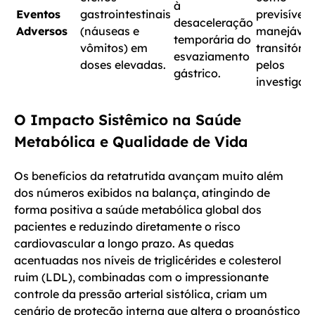
à
Eventos
gastrointestinais
previsíveis,
desaceleração
Adversos
(náuseas e
manejávei
temporária do
vômitos) em
transitório
esvaziamento
doses elevadas.
pelos
gástrico.
investigad
O Impacto Sistêmico na Saúde
Metabólica e Qualidade de Vida
Os benefícios da retatrutida avançam muito além
dos números exibidos na balança, atingindo de
forma positiva a saúde metabólica global dos
pacientes e reduzindo diretamente o risco
cardiovascular a longo prazo. As quedas
acentuadas nos níveis de triglicérides e colesterol
ruim (LDL), combinadas com o impressionante
controle da pressão arterial sistólica, criam um
cenário de proteção interna que altera o prognóstico