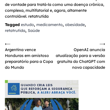
de vontade para tratá-la como uma doença crônica,
complexa, multifatorial e, agora, altamente
controlável. retatrutida
Tagged
estudo
,
medicamento
,
obesidade
,
retatrutida
,
Saúde
Navegação
⟵
⟶
Argentina vence
OpenAI anuncia
de
Honduras em amistoso
atualização para a versão
Post
preparatório para a Copa
gratuita do ChatGPT com
do Mundo
nova capacidade