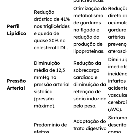
Otimização do
Redução
Redução
metabolismo
direta do
drástica de 41%
de gorduras
acúmulo d
Perfil
nos triglicérides
no fígado e
gordura n
Lipídico
e queda de
redução da
artérias e
quase 20% no
produção de
prevenção
colesterol LDL.
lipoproteínas.
ateroscler
Diminuiçã
Diminuição
Redução da
imediata d
média de 12,3
sobrecarga
incidência
mmHg na
cardíaca e
Pressão
infartos e
pressão arterial
diminuição da
Arterial
acidentes
sistólica
retenção de
vasculares
(pressão
sódio induzida
cerebrais
máxima).
pelo peso.
(AVC).
Sintomas
Adaptação do
Predomínio de
descritos
trato digestivo
efeitos
como