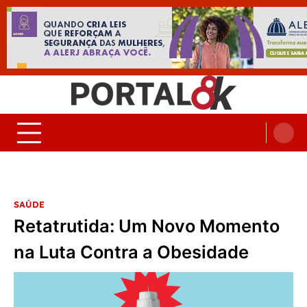
Skip
to
content
Portal 8K – Seu portal de
nos acompanhe em tempo real
Noticias
SAÚDE
Retatrutida: Um Novo Momento
na Luta Contra a Obesidade