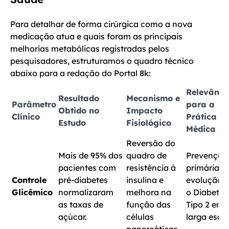
Para detalhar de forma cirúrgica como a nova
medicação atua e quais foram as principais
melhorias metabólicas registradas pelos
pesquisadores, estruturamos o quadro técnico
abaixo para a redação do Portal 8k:
Relevânci
Resultado
Mecanismo e
Parâmetro
para a
Obtido no
Impacto
Clínico
Prática
Estudo
Fisiológico
Médica
Reversão do
Mais de 95% dos
quadro de
Prevenção
pacientes com
resistência à
primária d
Controle
pré-diabetes
insulina e
evolução 
Glicêmico
normalizaram
melhora na
o Diabetes
as taxas de
função das
Tipo 2 em
açúcar.
células
larga escal
pancreáticas.