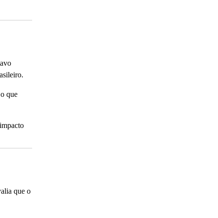
tavo
sileiro.
 o que
 impacto
alia que o