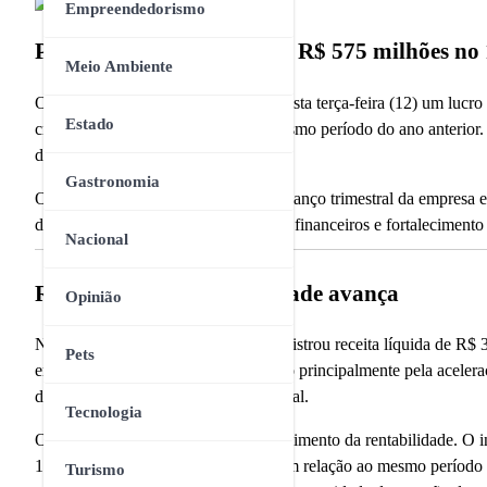
Empreendedorismo
PagBank registra lucro de R$ 575 milhões no 1
Meio Ambiente
O banco digital PagBank divulgou nesta terça-feira (12) um lucro
Estado
crescimento de 4% em relação ao mesmo período do ano anterior. O
digital brasileiro.
Gastronomia
O desempenho foi apresentado no balanço trimestral da empresa e 
de clientes, diversificação de serviços financeiros e fortaleciment
Nacional
Receita cresce e rentabilidade avança
Opinião
No período analisado, o PagBank registrou receita líquida de R$
Pets
empresa, o resultado foi impulsionado principalmente pela aceler
dentro do ecossistema financeiro digital.
Tecnologia
Outro destaque do balanço foi o crescimento da rentabilidade. 
15,8%, com alta de 80 pontos-base em relação ao mesmo período do
Turismo