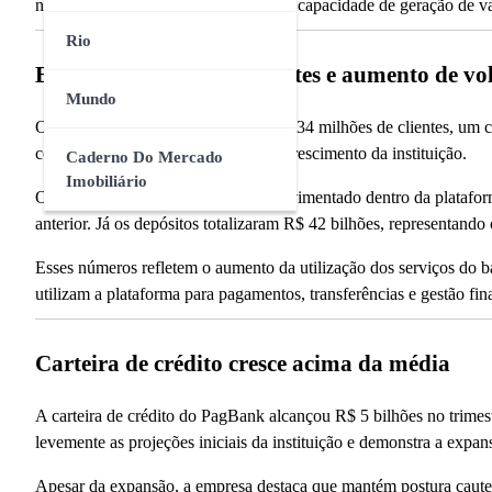
no setor bancário e indica melhora na capacidade de geração de va
Rio
Expansão da base de clientes e aumento de vo
Mundo
O PagBank encerrou o trimestre com 34 milhões de clientes, um 
como um dos principais motores de crescimento da instituição.
Caderno Do Mercado
Imobiliário
O volume de cash-in — dinheiro movimentado dentro da plataform
anterior. Já os depósitos totalizaram R$ 42 bilhões, representand
Esses números refletem o aumento da utilização dos serviços do b
utilizam a plataforma para pagamentos, transferências e gestão fin
Carteira de crédito cresce acima da média
A carteira de crédito do PagBank alcançou R$ 5 bilhões no trime
levemente as projeções iniciais da instituição e demonstra a expa
Apesar da expansão, a empresa destaca que mantém postura caute