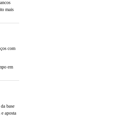
bancos
ito mais
iços com
empo em
 da base
 e aposta