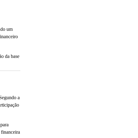
ando um
financeiro
ão da base
 Segundo a
rticipação
 para
 financeira