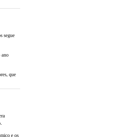
os segue
o ano
ores, que
era
.
ômico e os