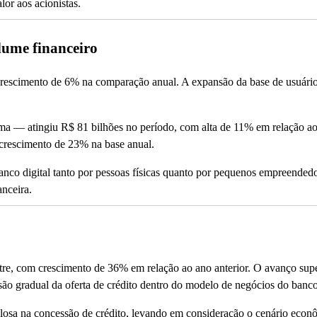
lor aos acionistas.
lume financeiro
crescimento de 6% na comparação anual. A expansão da base de usuári
a — atingiu R$ 81 bilhões no período, com alta de 11% em relação a
o crescimento de 23% na base anual.
anco digital tanto por pessoas físicas quanto por pequenos empreended
anceira.
stre, com crescimento de 36% em relação ao ano anterior. O avanço sup
nsão gradual da oferta de crédito dentro do modelo de negócios do banco
losa na concessão de crédito, levando em consideração o cenário econ