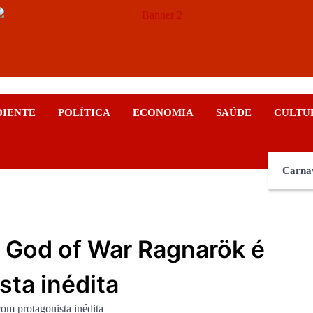
ticias
DIENTE
POLÍTICA
ECONOMIA
SAÚDE
CULTU
Carna
a God of War Ragnarök é
ta inédita