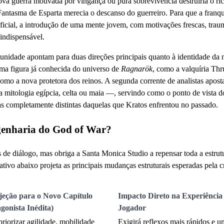
va guerra motivada por vingança ou pura sobrevivência destruiria o ri
antasma de Esparta merecia o descanso do guerreiro. Para que a franqu
ificial, a introdução de uma mente jovem, com motivações frescas, trau
 indispensável.
munidade apontam para duas direções principais quanto à identidade da
uma figura já conhecida do universo de
Ragnarök
, como a valquíria Thr
como a nova protetora dos reinos. A segunda corrente de analistas apos
mitologia egípcia, celta ou maia —, servindo como o ponto de vista d
as completamente distintas daquelas que Kratos enfrentou no passado.
genharia do God of War?
s de diálogo, mas obriga a Santa Monica Studio a repensar toda a estrut
vo abaixo projeta as principais mudanças estruturais esperadas pela cr
jeção para o Novo Capítulo
Impacto Direto na Experiência
gonista Inédita)
Jogador
riorizar agilidade, mobilidade
Exigirá reflexos mais rápidos e 