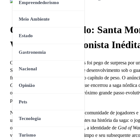
Empreendedorismo
Meio Ambiente
Quebrando o Ciclo: Santa Mo
Estado
War’ com Protagonista Inédit
Gastronomia
O mercado global de jogos eletrônicos foi pego de surpresa por 
Nacional
Sony Santa Monica Studio, divisão de desenvolvimento sob o gua
franquia
God of War
ganhará um novo capítulo de peso. O anúncio
God of War Ragnarök
(2022), título que encerrou a saga nórdica
Opinião
o projeto está sendo tratado como o próximo grande passo evoluti
propriedade intelectual.
Pets
No entanto, o elemento que chocou a comunidade de jogadores e par
Tecnologia
uma mudança estrutural sem precedentes na história da saga: o jog
original em 2005 para o PlayStation 2, a identidade de
God of Wa
vingança cega contra os deuses do Olimpo e seu subsequente arco
Turismo