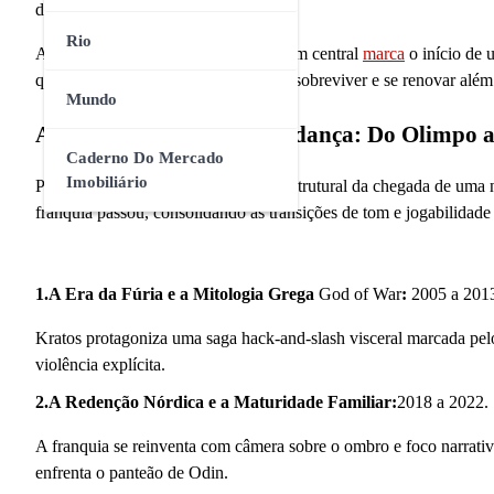
décadas de narrativas.
God of War
Rio
A introdução
de
uma nova personagem central
marca
o início de 
que a marca possui musculatura para sobreviver e se renovar além
Mundo
A Linha do Tempo da Mudança: Do Olimpo ao
Caderno Do Mercado
Imobiliário
Para compreender o peso cultural e estrutural da chegada de uma no
franquia passou, consolidando as transições de tom e jogabilidade
1.A Era da Fúria e a Mitologia Grega
God of War
:
2005 a 201
Kratos protagoniza uma saga hack-and-slash visceral marcada pel
violência explícita.
2.A Redenção Nórdica e a Maturidade Familiar:
2018 a 2022.
A franquia se reinventa com câmera sobre o ombro e foco narrativo
enfrenta o panteão de Odin.