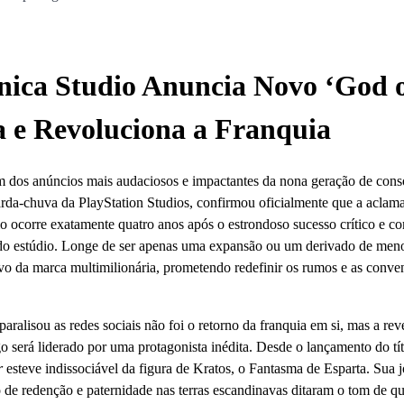
nica Studio Anuncia Novo ‘God 
a e Revoluciona a Franquia
um dos anúncios mais audaciosos e impactantes da nona geração de cons
rda-chuva da PlayStation Studios, confirmou oficialmente que a aclam
 ocorre exatamente quatro anos após o estrondoso sucesso crítico e co
 do estúdio. Longe de ser apenas uma expansão ou um derivado de meno
vo da marca multimilionária, prometendo redefinir os rumos e as conve
alisou as redes sociais não foi o retorno da franquia em si, mas a rev
o será liderado por uma protagonista inédita. Desde o lançamento do tí
r
esteve indissociável da figura de Kratos, o Fantasma de Esparta. Sua 
 de redenção e paternidade nas terras escandinavas ditaram o tom de q