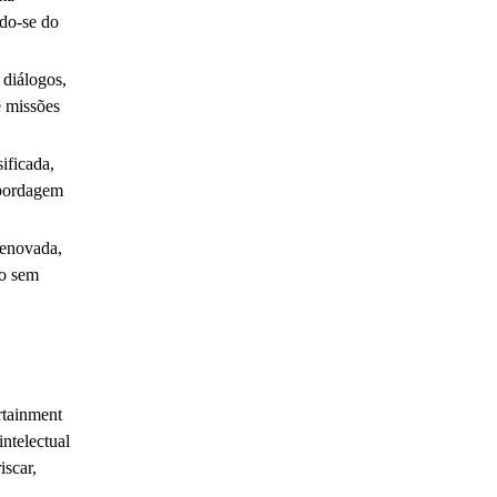
ndo-se do
 diálogos,
e missões
ificada,
abordagem
renovada,
co sem
rtainment
ntelectual
iscar,