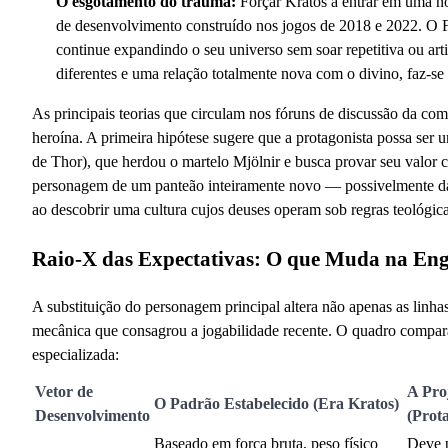
O esgotamento do trauma:
Forçar Kratos a entrar em uma no
de desenvolvimento construído nos jogos de 2018 e 2022. O F
continue expandindo o seu universo sem soar repetitiva ou art
diferentes e uma relação totalmente nova com o divino, faz-se
As principais teorias que circulam nos fóruns de discussão da co
heroína. A primeira hipótese sugere que a protagonista possa ser 
de Thor), que herdou o martelo Mjölnir e busca provar seu valor 
personagem de um panteão inteiramente novo — possivelmente da 
ao descobrir uma cultura cujos deuses operam sob regras teológic
Raio-X das Expectativas: O que Muda na En
A substituição do personagem principal altera não apenas as linha
mecânica que consagrou a jogabilidade recente. O quadro comparati
especializada:
Vetor de
A Pro
O Padrão Estabelecido (Era Kratos)
Desenvolvimento
(Prota
Baseado em força bruta, peso físico
Deve p