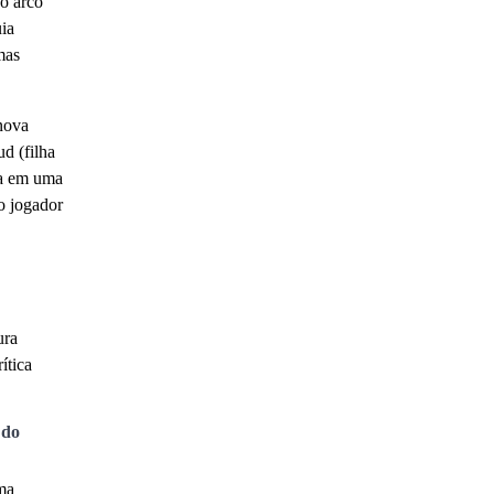
co arco
ia
mas
 nova
ud (filha
ta em uma
o jogador
ura
ítica
 do
uma