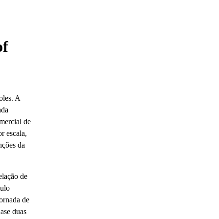
of
oles. A
ada
mercial de
r escala,
nções da
elação de
tulo
jornada de
uase duas