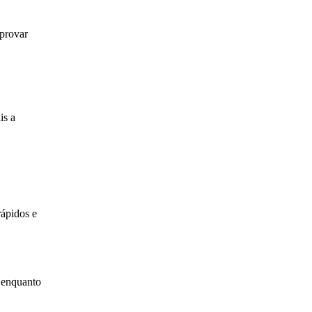
 provar
is a
rápidos e
s enquanto