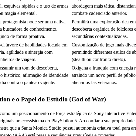
al, esquivas rápidas e o uso de armas
abordagem mais tática, distancia
ou magia elemental.
combate cadenciado anterior.
 protagonista pode ser uma nativa
Permitirá uma exploração rica em
a buscadora de conhecimento,
descoberta orgânica de folclores 
gindo de forma proativa.
secundárias contextualizadas.
el árvore de habilidades focada em
Customização de jogo mais divers
aria, agilidade e sinergia com
permitindo diferentes estilos de 
nheiros de viagem.
(stealth ou confronto direto).
ssumir um tom de descoberta,
Oxigena a franquia com energia 
io histórico, afirmação de identidade
atraindo um novo perfil de públi
ldia contra o panteão vigente.
alienar os fãs veteranos.
ion e o Papel do Estúdio (God of War)
omo um posicionamento de força estratégica da Sony Interactive Ente
ginais no ecossistema do PlayStation 5. Ao confiar a sua propriedade i
tra que a Santa Monica Studio possui autonomia criativa total para arr
mento (AAA) está presa a sequências previsíveis e covardes.