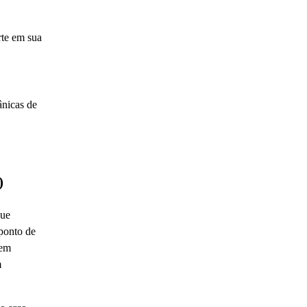
rte em sua
ânicas de
)
que
 ponto de
gem
m