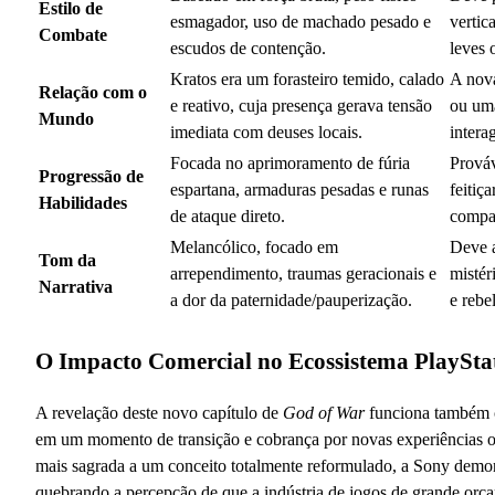
Estilo de
esmagador, uso de machado pesado e
vertic
Combate
escudos de contenção.
leves 
Kratos era um forasteiro temido, calado
A nova
Relação com o
e reativo, cuja presença gerava tensão
ou um
Mundo
imediata com deuses locais.
intera
Focada no aprimoramento de fúria
Prováv
Progressão de
espartana, armaduras pesadas e runas
feitiç
Habilidades
de ataque direto.
compa
Melancólico, focado em
Deve a
Tom da
arrependimento, traumas geracionais e
mistér
Narrativa
a dor da paternidade/pauperização.
e rebe
O Impacto Comercial no Ecossistema PlayStat
A revelação deste novo capítulo de
God of War
funciona também c
em um momento de transição e cobrança por novas experiências ori
mais sagrada a um conceito totalmente reformulado, a Sony demons
quebrando a percepção de que a indústria de jogos de grande orça