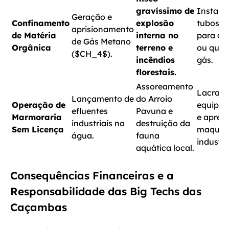
gravíssimo de
Instala
Geração e
Confinamento
explosão
tubos c
aprisionamento
de Matéria
interna no
para qu
de Gás Metano
Orgânica
terreno e
ou queb
(
$CH_4$
).
incêndios
gás.
florestais.
Assoreamento
Lacraçã
Lançamento de
do Arroio
Operação de
equipa
efluentes
Pavuna e
Marmoraria
e apree
industriais na
destruição da
Sem Licença
maquiná
água.
fauna
industria
aquática local.
Consequências Financeiras e a
Responsabilidade das Big Techs das
Caçambas