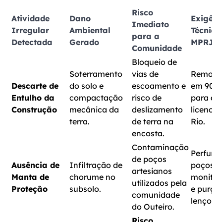
Risco
Atividade
Dano
Exigênc
Imediato
Irregular
Ambiental
Técnica
para a
Detectada
Gerado
MPRJ
Comunidade
Bloqueio de
Soterramento
vias de
Remoção
Descarte de
do solo e
escoamento e
em 90 d
Entulho da
compactação
risco de
para at
Construção
mecânica da
deslizamento
licenci
terra.
de terra na
Rio.
encosta.
Contaminação
Perfura
de poços
Ausência de
Infiltração de
poços d
artesianos
Manta de
chorume no
monito
utilizados pela
Proteção
subsolo.
e purga
comunidade
lençol f
do Outeiro.
Risco