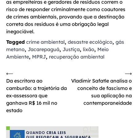
as empreiteiras e geradores de resíduos correm o
risco de responder criminalmente como coautores
de crimes ambientais, provando que a destinação
correta dos resíduos é uma obrigação legal
inegociável.
Tagged
crime ambiental
,
desastre ecológico
,
gás
metano
,
Jacarepaguá
,
Justiça
,
lixão
,
Meio
Ambiente
,
MPRJ
,
recuperação ambiental
Navegação
⟵
⟶
Da escritora ao
Vladimir Safatle analisa o
de
camburão: a trajetória da
conceito de fascismo e
Post
ex-assessora que
sua aplicação na
ganhava R$ 16 mil no
contemporaneidade
estado