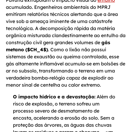
Pavuna extrapolam o impacto visual do
entulho
acumulado. Engenheiros ambientais do MPRJ
emitiram relatórios técnicos alertando que a área
vive sob a ameaça iminente de uma catástrofe
tecnológica. A decomposição rápida da matéria
orgânica misturada clandestinamente ao entulho da
construção civil gera grandes volumes de
gás
metano (
$CH_4$
)
. Como o lixão não possui
sistemas de exaustão ou queima controlada, esse
gás altamente inflamável acumula-se em bolsões de
ar no subsolo, transformando o terreno em uma
verdadeira bomba-relógio capaz de explodir ao
menor sinal de centelha ou calor extremo.
O impacto hídrico e a devastação:
Além do
risco de explosão, o terreno sofreu um
processo severo de desmatamento de
encosta, acelerando a erosão do solo. Sem a
proteção das árvores, as águas das chuvas