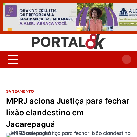
Skip
to
content
Portal 8K – Seu portal de
nos acompanhe em tempo real
Noticias
SANEAMENTO
MPRJ aciona Justiça para fechar
lixão clandestino em
Jacarepaguá