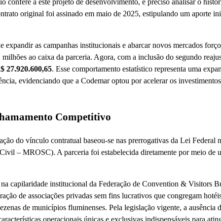
 confere a este projeto de desenvolvimento, é preciso analisar o histór
ontrato original foi assinado em maio de 2025, estipulando um aporte in
e expandir as campanhas institucionais e abarcar novos mercados forço
 milhões ao caixa da parceria. Agora, com a inclusão do segundo reaju
$ 27.920.600,65
. Esse comportamento estatístico representa uma expa
ncia, evidenciando que a Codemar optou por acelerar os investimentos
Chamamento Competitivo
vação do vínculo contratual baseou-se nas prerrogativas da Lei Federal n
Civil – MROSC). A parceria foi estabelecida diretamente por meio de
 na capilaridade institucional da Federação de Convention & Visitors 
ação de associações privadas sem fins lucrativos que congregam hotéis
ezenas de municípios fluminenses. Pela legislação vigente, a ausência 
características operacionais únicas e exclusivas indispensáveis para ating