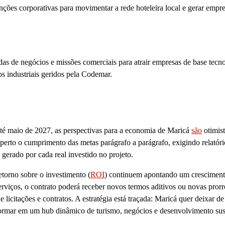
ções corporativas para movimentar a rede hoteleira local e gerar empr
s de negócios e missões comerciais para atrair empresas de base tecno
os industriais geridos pela Codemar.
 até maio de 2027, as perspectivas para a economia de Maricá
são
otimist
rto o cumprimento das metas parágrafo a parágrafo, exigindo relatóri
gerado por cada real investido no projeto.
etorno sobre o investimento (
ROI
) continuem apontando um cresciment
erviços, o contrato poderá receber novos termos aditivos ou novas pror
e licitações e contratos. A estratégia está traçada: Maricá quer deixar de
formar em um hub dinâmico de turismo, negócios e desenvolvimento sus