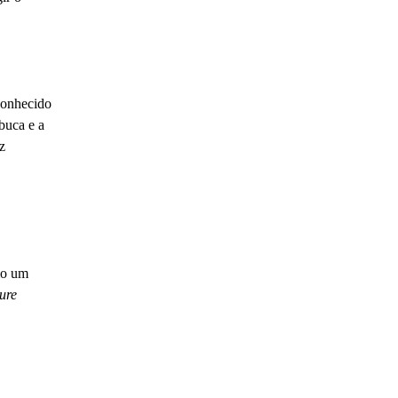
conhecido
buca e a
z
mo um
ure