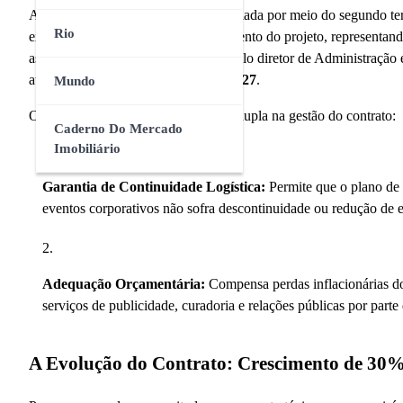
A manutenção do contrato foi chancelada por meio do segundo ter
Rio
exatamente
R$ 314.884,98
ao orçamento do projeto, representand
assinatura do aditivo foi conduzida pelo diretor de Administraçã
atividades até o dia
23 de maio de 2027
.
Mundo
O reajuste atual cumpre uma função dupla na gestão do contrato:
Caderno Do Mercado
Imobiliário
Garantia de Continuidade Logística:
Permite que o plano de 
eventos corporativos não sofra descontinuidade ou redução de
Adequação Orçamentária:
Compensa perdas inflacionárias do
serviços de publicidade, curadoria e relações públicas por parte
A Evolução do Contrato: Crescimento de 30