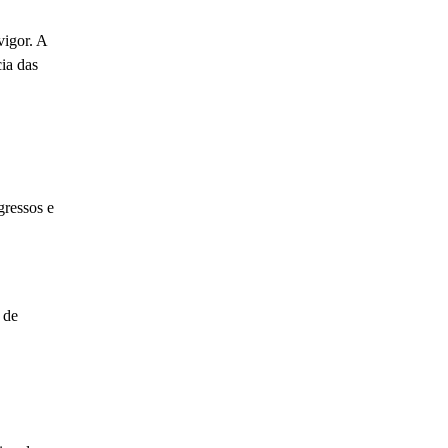
vigor. A
ia das
gressos e
 de