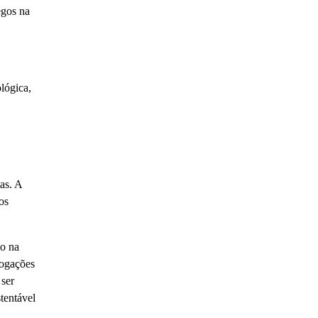
egos na
lógica,
as. A
os
o na
rogações
 ser
tentável