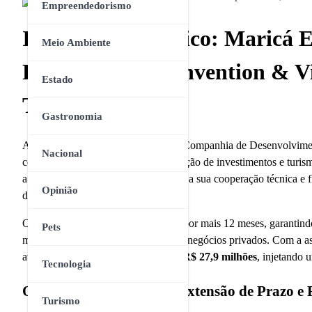
Empreendedorismo
Impulso Econômico: Maricá Es
Meio Ambiente
Federação de Convention & Vis
Estado
Turismo
Gastronomia
A Prefeitura de Maricá, por meio da Companhia de Desenvolvime
Nacional
como um dos principais polos de atração de investimentos e turi
a empresa pública renovou e ampliou a sua cooperação técnica e
Opinião
de Janeiro.
O acordo foi estendido formalmente por mais 12 meses, garantindo 
Pets
marca da cidade e captação de novos negócios privados. Com a as
atingiu o impressionante patamar de
R$ 27,9 milhões
, injetando 
Tecnologia
Os Números do Aditivo: Extensão de Prazo e R
Turismo