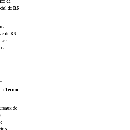
ico de
icial de
R$
u a
ste de R$
nsão
 na
º
 um
Termo
Bureaux do
,
de
ir o