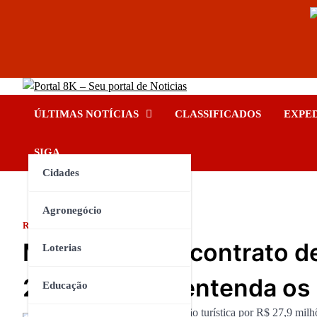
Skip
Portal 8K – Seu portal de No
to
nos acompanhe em tempo real
ÚLTIMAS NOTÍCIAS
CLASSIFICADOS
EXPE
content
INSTAGRAM
YOUTUBE
FACEBOOK
TIKTOK
SIGA
Cidades
Agronegócio
RIO DE JANEIRO
Maricá renova contrato d
Loterias
27,9 milhões: entenda os
Educação