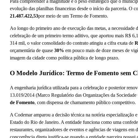
Para compreender a magnitude e o peso estratégico que o município
evolução das planilhas financeiras desde o início da parceria. O c
21.487.422,53
por meio de um Termo de Fomento.
Ao longo do primeiro ano de execução das metas, a necessidade d
celebração de um primeiro termo aditivo, que aportou mais R$ 6,1
314 mil, o valor consolidado do contrato atingiu a cifra exata de
R
orçamentária de quase
30%
em pouco mais de doze meses de vigê
imagem da cidade como política pública de longo prazo.
O Modelo Jurídico: Termo de Fomento sem 
A engenharia jurídica utilizada para a celebração e posterior reno
13.019/2014 (Marco Regulatório das Organizações da Sociedade 
de Fomento
, com dispensa de chamamento público competitivo.
A Codemar amparou a decisão técnica na notória especialização e
Estado do Rio de Janeiro. A entidade funciona como uma confeder
restaurantes, organizadores de eventos e agências de viagens em d
concorrência direta justifica-se quando a entidade parceira possui 