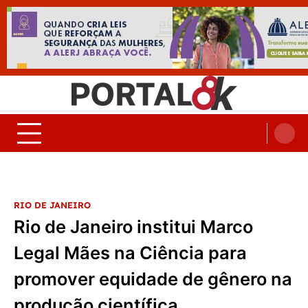
Skip
to
content
Portal 8K – Seu portal de
nos acompanhe em tempo real
Noticias
RIO DE JANEIRO
Rio de Janeiro institui Marco
Legal Mães na Ciência para
promover equidade de gênero na
produção científica