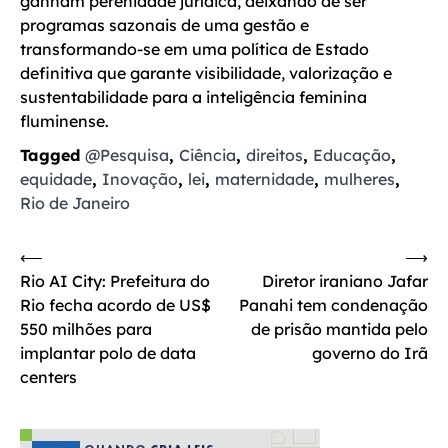
ganham perenidade jurídica, deixando de ser
programas sazonais de uma gestão e
transformando-se em uma política de Estado
definitiva que garante visibilidade, valorização e
sustentabilidade para a inteligência feminina
fluminense.
Tagged
@Pesquisa
,
Ciência
,
direitos
,
Educação
,
equidade
,
Inovação
,
lei
,
maternidade
,
mulheres
,
Rio de Janeiro
Navegação
⟵
⟶
Rio AI City: Prefeitura do
Diretor iraniano Jafar
de
Rio fecha acordo de US$
Panahi tem condenação
Post
550 milhões para
de prisão mantida pelo
implantar polo de data
governo do Irã
centers