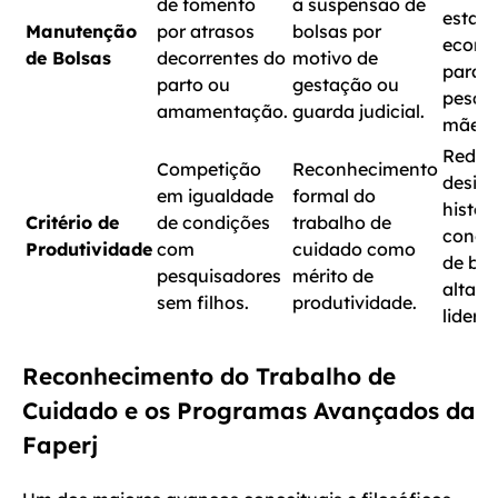
de fomento
à suspensão de
estabi
Manutenção
por atrasos
bolsas por
econô
de Bolsas
decorrentes do
motivo de
para a
parto ou
gestação ou
pesqu
amamentação.
guarda judicial.
mãe.
Reduç
Competição
Reconhecimento
desig
em igualdade
formal do
histór
Critério de
de condições
trabalho de
conce
Produtividade
com
cuidado como
de bol
pesquisadores
mérito de
alta
sem filhos.
produtividade.
lidera
Reconhecimento do Trabalho de
Cuidado e os Programas Avançados da
Faperj