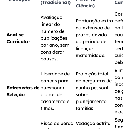
(Tradicional)
Carre
Ciência)
Corre
Avaliação
Pontuação extra
defas
linear do
ou extensão de
no Lat
número de
Análise
prazos devido
causa
publicações
Curricular
ao período de
tempo
por ano, sem
licença-
dedic
considerar
maternidade.
cuida
pausas.
bebê.
Elimi
Liberdade de
Proibição total
do vié
bancas para
de perguntas de
incons
Entrevistas de
questionar
cunho pessoal
de gê
Seleção
planos de
sobre
nas
casamento e
planejamento
contr
filhos.
familiar.
e admi
Segur
Risco de perda
Vedação estrita
financ