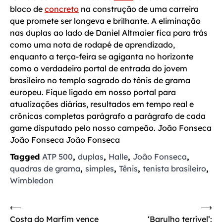
bloco de
concreto
na construção de uma carreira
que promete ser longeva e brilhante. A eliminação
nas duplas ao lado de Daniel Altmaier fica para trás
como uma nota de rodapé de aprendizado,
enquanto a terça-feira se agiganta no horizonte
como o verdadeiro portal de entrada do jovem
brasileiro no templo sagrado do tênis de grama
europeu. Fique ligado em nosso portal para
atualizações diárias, resultados em tempo real e
crônicas completas parágrafo a parágrafo de cada
game disputado pelo nosso campeão. João Fonseca
João Fonseca João Fonseca
Tagged
ATP 500
,
duplas
,
Halle
,
João Fonseca
,
quadras de grama
,
simples
,
Tênis
,
tenista brasileiro
,
Wimbledon
Navegação
⟵
⟶
Costa do Marfim vence
‘Barulho terrível’: