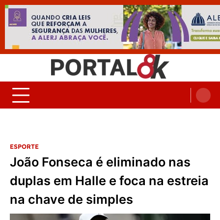
Skip
to
content
Portal 8K – Seu portal de
nos acompanhe em tempo real
Noticias
ESPORTE
João Fonseca é eliminado nas
duplas em Halle e foca na estreia
na chave de simples