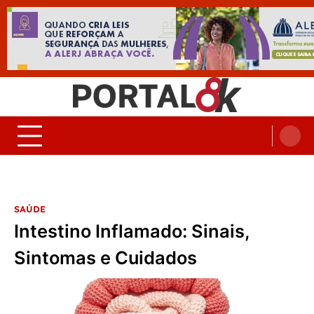
Skip
to
content
Portal 8K – Seu portal de
nos acompanhe em tempo real
Noticias
SAÚDE
Intestino Inflamado: Sinais,
Sintomas e Cuidados