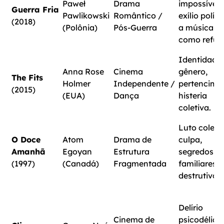
Paweł
Drama
impossível,
Guerra Fria
Pawlikowski
Romântico /
exílio políti
(2018)
(Polônia)
Pós-Guerra
a música
como refúgi
Identidade
Anna Rose
Cinema
gênero,
The Fits
Holmer
Independente /
pertencime
(2015)
(EUA)
Dança
histeria
coletiva.
Luto coletiv
O Doce
Atom
Drama de
culpa,
Amanhã
Egoyan
Estrutura
segredos
(1997)
(Canadá)
Fragmentada
familiares
destrutivos.
Delírio
Cinema de
psicodélico,