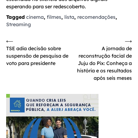
esperando para ser redescoberto.
Tagged
cinema
,
filmes
,
lista
,
recomendações
,
Streaming
Navegação
⟵
⟶
TSE adia decisão sobre
A jornada de
de
suspensão de pesquisa de
reconstrução facial de
Post
voto para presidente
Juju do Pix: Conheça a
história e os resultados
após seis meses