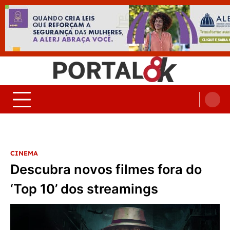
Skip
to
content
Portal 8K – Seu portal de
nos acompanhe em tempo real
Noticias
CINEMA
Descubra novos filmes fora do
‘Top 10’ dos streamings