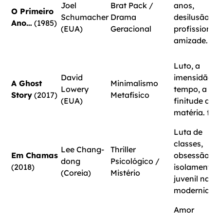
Joel
Brat Pack /
anos,
O Primeiro
Schumacher
Drama
desilusão
Ano…
(1985)
(EUA)
Geracional
profissional
amizade. fi
Luto, a
David
imensidão 
A Ghost
Minimalismo
Lowery
tempo, a
Story
(2017)
Metafísico
(EUA)
finitude da
matéria. fi
Luta de
classes,
Lee Chang-
Thriller
Em Chamas
obsessão,
dong
Psicológico /
(2018)
isolamento
(Coreia)
Mistério
juvenil na
modernidad
Amor