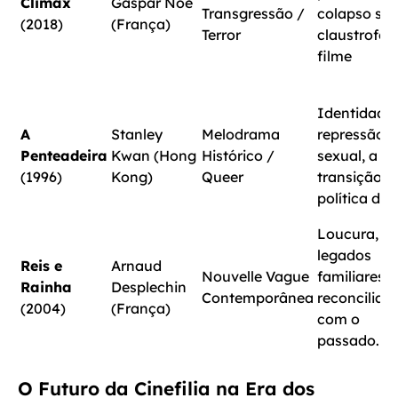
Climax
Gaspar Noé
Transgressão /
colapso soc
(2018)
(França)
Terror
claustrofob
filme
Identidade,
A
Stanley
Melodrama
repressão
Penteadeira
Kwan (Hong
Histórico /
sexual, a
(1996)
Kong)
Queer
transição
política de 
Loucura,
legados
Reis e
Arnaud
Nouvelle Vague
familiares,
Rainha
Desplechin
Contemporânea
reconciliaç
(2004)
(França)
com o
passado.
O Futuro da Cinefilia na Era dos