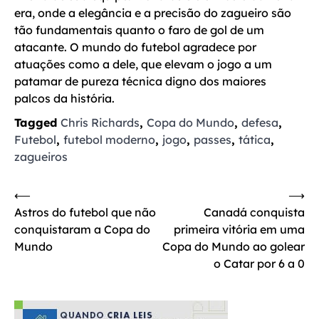
era, onde a elegância e a precisão do zagueiro são
tão fundamentais quanto o faro de gol de um
atacante. O mundo do futebol agradece por
atuações como a dele, que elevam o jogo a um
patamar de pureza técnica digno dos maiores
palcos da história.
Tagged
Chris Richards
,
Copa do Mundo
,
defesa
,
Futebol
,
futebol moderno
,
jogo
,
passes
,
tática
,
zagueiros
Navegação
⟵
⟶
Astros do futebol que não
Canadá conquista
de
conquistaram a Copa do
primeira vitória em uma
Post
Mundo
Copa do Mundo ao golear
o Catar por 6 a 0