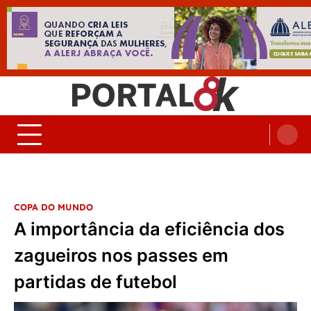
Skip
to
content
Portal 8K – Seu portal de
nos acompanhe em tempo real
Noticias
COPA DO MUNDO
A importância da eficiência dos
zagueiros nos passes em
partidas de futebol