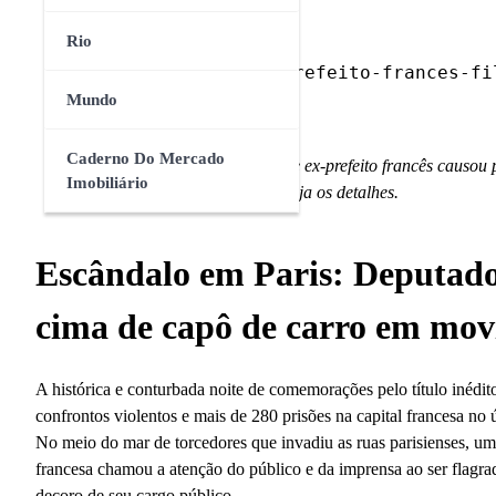
Rio
deputado-ex-prefeito-frances-fi
Slug (URL):
Mundo
Caderno Do Mercado
Meta Description:
Um deputado e ex-prefeito francês causou
Imobiliário
festa do título do PSG em Paris. Veja os detalhes.
Escândalo em Paris: Deputado 
cima de capô de carro em mov
A histórica e conturbada noite de comemorações pelo título iné
confrontos violentos e mais de 280 prisões na capital francesa n
No meio do mar de torcedores que invadiu as ruas parisienses, 
francesa chamou a atenção do público e da imprensa ao ser flagr
decoro de seu cargo público.