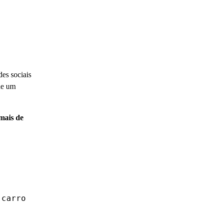
des sociais
de um
mais de
 carro