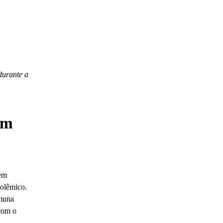
durante a
em
 em
polêmico.
omuna
 com o