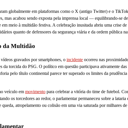
zaram globalmente em plataformas como o X (antigo Twitter) e o TikTo
ores, mas acabou sendo exposta pela imprensa local — equilibrando-se d
em meio à multidão festiva. A celebração inusitada abriu uma crise d
artidários quanto de defensores da segurança viária e da ordem pública n
o da Multidão
s vídeos gravados por smartphones, o
incidente
ocorreu nas proximidade
 da torcida do PSG. O político em questão participava ativamente das
foria pelo título continental parece ter superado os limites da prudência
 no veículo em
movimento
para celebrar a vitória do time de futebol. C
tando os torcedores ao redor, o parlamentar permaneceu sobre a lataria 
e queda, atropelamento ou colisão em uma via saturada por milhares de
rlamentar