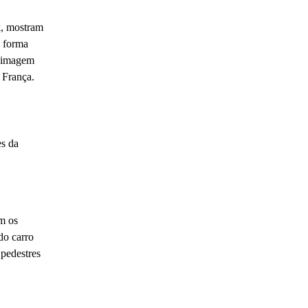
k, mostram
e forma
e imagem
a França.
s da
om os
do carro
 pedestres