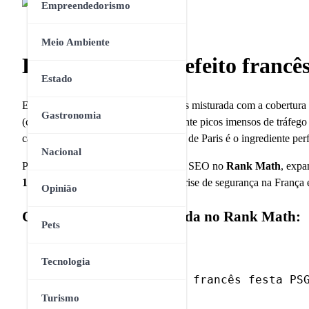
Empreendedorismo
Meio Ambiente
Deputado e ex-prefeito francê
Estado
Esta pauta de bastidores internacionais misturada com a cobertura
Gastronomia
(como Reels, TikTok e Shorts) e garante picos imensos de tráfeg
carro em movimento no meio do caos de Paris é o ingrediente perfe
Nacional
Para alcançar a pontuação máxima de SEO no
Rank Math
, expa
1.250 palavras
, contextualizando a crise de segurança na França 
Opinião
Configuração Recomendada no Rank Math:
Pets
Tecnologia
deputado francês festa PS
Palavra-chave Foco:
Paris
)
Turismo