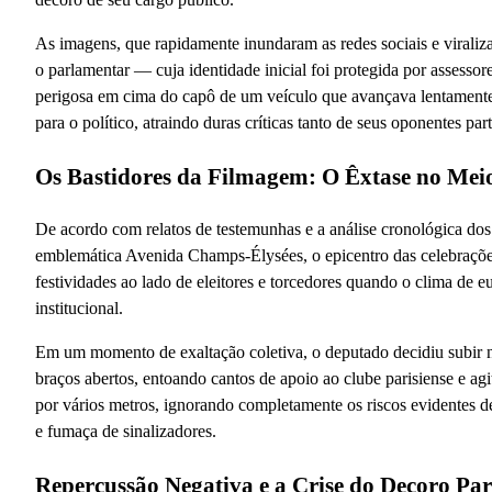
As imagens, que rapidamente inundaram as redes sociais e virali
o parlamentar — cuja identidade inicial foi protegida por assess
perigosa em cima do capô de um veículo que avançava lentamente 
para o político, atraindo duras críticas tanto de seus oponentes p
Os Bastidores da Filmagem: O Êxtase no Mei
De acordo com relatos de testemunhas e a análise cronológica do
emblemática Avenida Champs-Élysées, o epicentro das celebrações
festividades ao lado de eleitores e torcedores quando o clima de eu
institucional.
Em um momento de exaltação coletiva, o deputado decidiu subir
braços abertos, entoando cantos de apoio ao clube parisiense e agi
por vários metros, ignorando completamente os riscos evidentes d
e fumaça de sinalizadores.
Repercussão Negativa e a Crise do Decoro Pa