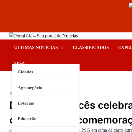
Skip
Portal 8K – Seu portal de No
to
nos acompanhe em tempo real
ÚLTIMAS NOTÍCIAS
CLASSIFICADOS
EXPE
content
INSTAGRAM
YOUTUBE
FACEBOOK
TIKTOK
SIGA
Cidades
Agronegócio
ESPORTE
Deputado francês celebra
Loterias
carro durante comemora
Educação