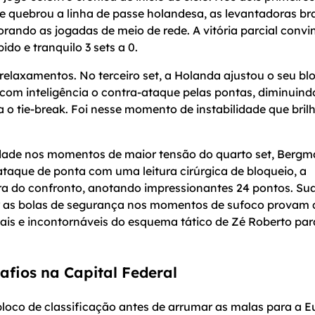
 quebrou a linha de passe holandesa, as levantadoras bra
rando as jogadas de meio de rede. A vitória parcial convi
do e tranquilo 3 sets a 0.
a relaxamentos. No terceiro set, a Holanda ajustou o seu bl
 com inteligência o contra-ataque pelas pontas, diminuind
 tie-break. Foi nesse momento de instabilidade que bril
dade nos momentos de maior tensão do quarto set, Berg
taque de ponta com uma leitura cirúrgica de bloqueio, a
ra do confronto, anotando impressionantes 24 pontos. Su
ir as bolas de segurança nos momentos de sufoco provam
is e incontornáveis do esquema tático de Zé Roberto par
afios na Capital Federal
bloco de classificação antes de arrumar as malas para a E