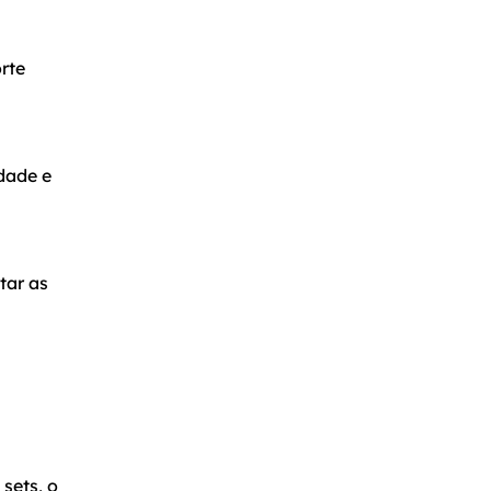
rte
idade e
tar as
 sets, o