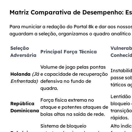
Matriz Comparativa de Desempenho: Es
Para municiar a redação do Portal 8k e dar aos nosso
aguardam a seleção, organizamos o quadro analítico 
Seleção
Vulnerab
Principal Força Técnica
Adversária
Conheci
Volume de jogo pelas pontas
Instabili
Holanda
(Já
e capacidade de recuperação
passe so
Enfrentada)
defensiva no fundo de
táticos a
quadra.
Lentidão
Força física extrema no
República
bloqueio 
ataque e potentes ataques de
Dominicana
transiçã
bolas altas na saída de rede.
rápidos.
Sistema de bloqueio
Alto índi