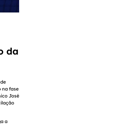
o da
 de
o na fase
nico José
cilação
ga a