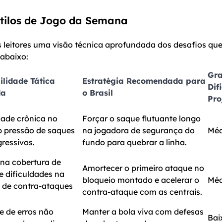
tilos de Jogo da Semana
s leitores uma visão técnica aprofundada dos desafios qu
abaixo:
Gra
ilidade Tática
Estratégia Recomendada para
Dif
da
o Brasil
Pro
dade crônica no
Forçar o saque flutuante longo
b pressão de saques
na jogadora de segurança do
Méd
gressivos.
fundo para quebrar a linha.
 na cobertura de
Amortecer o primeiro ataque no
e dificuldades na
bloqueio montado e acelerar o
Méd
o de contra-ataques
contra-ataque com as centrais.
ce de erros não
Manter a bola viva com defesas
Bai