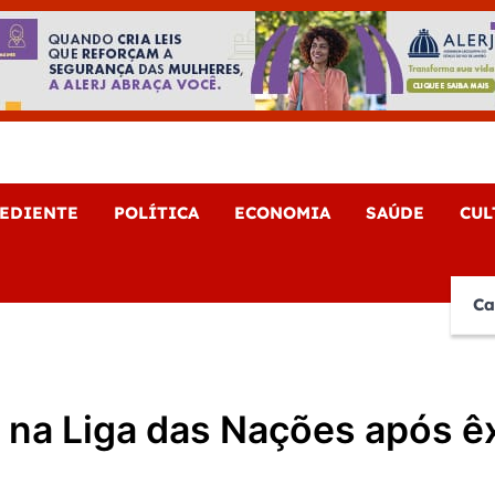
e Noticias
EDIENTE
POLÍTICA
ECONOMIA
SAÚDE
CUL
Ca
te na Liga das Nações após ê