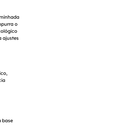
caminhada
mpurra o
cológico
a ajustes
ico,
cia
a base