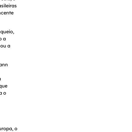
sileiras
ncente
oqueio,
o a
hou a
mann
a
 que
a o
uropa, o