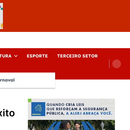
TURA
ESPORTE
TERCEIRO SETOR
rnaval
xito