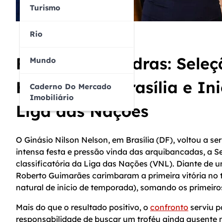
Turismo
Rio
Força nas Quadras: Seleç
Mundo
Holanda em Brasília e Ini
Caderno Do Mercado
Imobiliário
Liga das Nações
O Ginásio Nilson Nelson, em Brasília (DF), voltou a se
intensa festa e pressão vinda das arquibancadas, a Se
classificatória da Liga das Nações (VNL). Diante de
Roberto Guimarães carimbaram a primeira vitória no t
natural de início de temporada), somando os primeiros
Mais do que o resultado positivo, o
confronto
serviu p
responsabilidade de buscar um troféu ainda ausente n