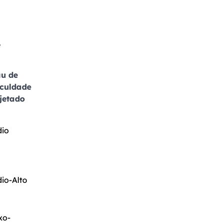
e
u de
iculdade
jetado
io
io-Alto
xo-