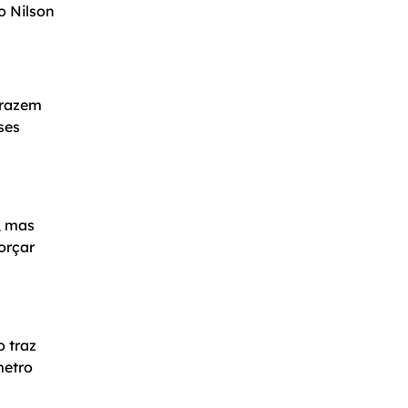
o Nilson
trazem
ses
, mas
orçar
 traz
metro