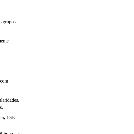
s grupos
mente
, com
laridades.
s.
ira
,
TSE
 iPhone
⟶