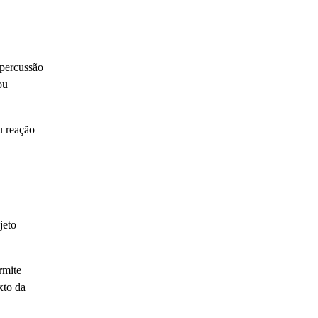
epercussão
ou
u reação
jeto
rmite
xto da