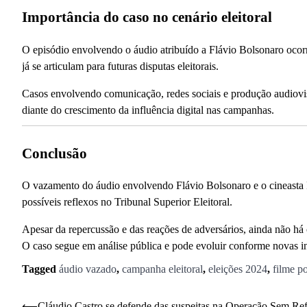
Importância do caso no cenário eleitoral
O episódio envolvendo o áudio atribuído a Flávio Bolsonaro oc
já se articulam para futuras disputas eleitorais.
Casos envolvendo comunicação, redes sociais e produção audiovisu
diante do crescimento da influência digital nas campanhas.
Conclusão
O vazamento do áudio envolvendo Flávio Bolsonaro e o cineasta R
possíveis reflexos no Tribunal Superior Eleitoral.
Apesar da repercussão e das reações de adversários, ainda não há 
O caso segue em análise pública e pode evoluir conforme novas i
Tagged
áudio vazado
,
campanha eleitoral
,
eleições 2024
,
filme po
⟵
Cláudio Castro se defende das suspeitas na Operação Sem Re