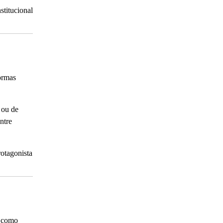
stitucional
ormas
 ou de
ntre
rotagonista
, como