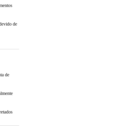
amentos
ndevido de
ta de
almente
retados