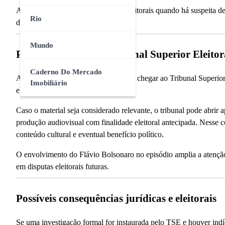
A estratégia é comum em disputas eleitorais quando há suspeita 
Rio
durante o período pré-eleitoral.
Mundo
Possível atuação do Tribunal Superior Eleitor
Caderno Do Mercado
A repercussão do áudio também pode chegar ao Tribunal Superior 
Imobiliário
eleitorais no Brasil.
Caso o material seja considerado relevante, o tribunal pode abrir
produção audiovisual com finalidade eleitoral antecipada. Nesse co
conteúdo cultural e eventual benefício político.
O envolvimento do Flávio Bolsonaro no episódio amplia a atenção 
em disputas eleitorais futuras.
Possíveis consequências jurídicas e eleitorais
Se uma investigação formal for instaurada pelo TSE e houver indí