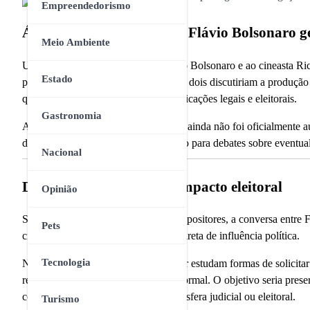
Empreendedorismo
Áudio vazado envolvendo Flávio Bolsonaro ge
Meio Ambiente
Um áudio atribuído ao senador Flávio Bolsonaro e ao cineasta Ric
Estado
política. No conteúdo da conversa, os dois discutiriam a produção
questionamentos sobre possíveis implicações legais e eleitorais.
Gastronomia
Até o momento, o conteúdo do áudio ainda não foi oficialmente a
de adversários políticos e abriu espaço para debates sobre event
Nacional
Discussão sobre possível impacto eleitoral
Opinião
Segundo as interpretações feitas por opositores, a conversa entre F
Pets
cinematográfico como ferramenta indireta de influência política.
Tecnologia
Nesse cenário, adversários do senador estudam formas de solicit
reunir elementos antes de uma ação formal. O objetivo seria prese
conversa, caso o caso avance para a esfera judicial ou eleitoral.
Turismo