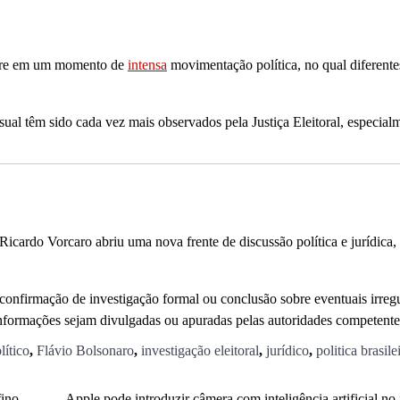
orre em um momento de
intensa
movimentação política, no qual diferente
al têm sido cada vez mais observados pela Justiça Eleitoral, especial
icardo Vorcaro abriu uma nova frente de discussão política e jurídica
confirmação de investigação formal ou conclusão sobre eventuais irregu
nformações sejam divulgadas ou apuradas pelas autoridades competente
lítico
,
Flávio Bolsonaro
,
investigação eleitoral
,
jurídico
,
politica brasile
fino
Apple pode introduzir câmera com inteligência artificial no