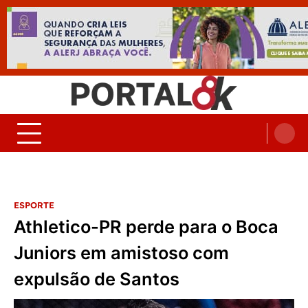
Skip
to
content
Portal 8K – Seu portal de
nos acompanhe em tempo real
Noticias
ESPORTE
Athletico-PR perde para o Boca
Juniors em amistoso com
expulsão de Santos