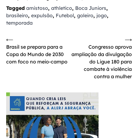
Tagged
amistoso
,
athletico
,
Boca Juniors
,
brasileiro
,
expulsão
,
Futebol
,
goleiro
,
jogo
,
temporada
Navegação
⟵
⟶
Brasil se prepara para a
Congresso aprova
de
Copa do Mundo de 2030
ampliação da divulgação
Post
com foco no meio-campo
do Ligue 180 para
combate à violência
contra a mulher