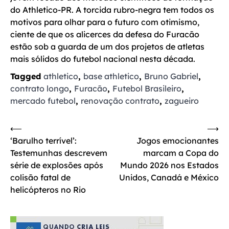
do Athletico-PR. A torcida rubro-negra tem todos os
motivos para olhar para o futuro com otimismo,
ciente de que os alicerces da defesa do Furacão
estão sob a guarda de um dos projetos de atletas
mais sólidos do futebol nacional nesta década.
Tagged
athletico
,
base athletico
,
Bruno Gabriel
,
contrato longo
,
Furacão
,
Futebol Brasileiro
,
mercado futebol
,
renovação contrato
,
zagueiro
Navegação
⟵
⟶
‘Barulho terrível’:
Jogos emocionantes
de
Testemunhas descrevem
marcam a Copa do
Post
série de explosões após
Mundo 2026 nos Estados
colisão fatal de
Unidos, Canadá e México
helicópteros no Rio