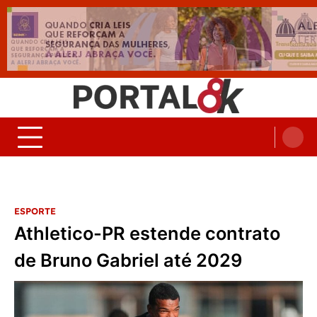
Skip
to
content
Portal 8K – Seu portal de
nos acompanhe em tempo real
Noticias
ESPORTE
Athletico-PR estende contrato
de Bruno Gabriel até 2029