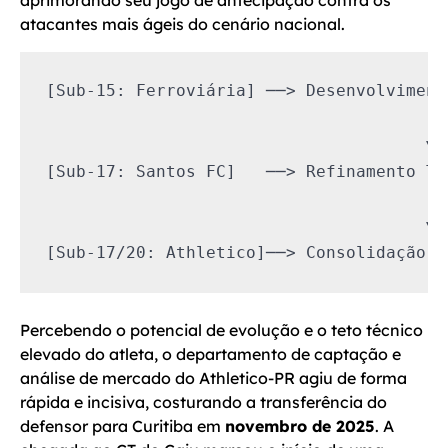
aprimorando seu jogo de antecipação contra os
atacantes mais ágeis do cenário nacional.
[Sub-15: Ferroviária] ──> Desenvolviment
                                      │

                                      ▼

[Sub-17: Santos FC]   ──> Refinamento Té
                                      │

                                      ▼

Percebendo o potencial de evolução e o teto técnico
elevado do atleta, o departamento de captação e
análise de mercado do Athletico-PR agiu de forma
rápida e incisiva, costurando a transferência do
defensor para Curitiba em
novembro de 2025
. A