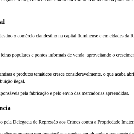
al
 destino o comércio clandestino na capital fluminense e em cidades da 
 feiras populares e pontos informais de venda, aproveitando o crescime
misas e produtos temáticos cresce consideravelmente, o que acaba abr
buição ilegal.
sponsáveis pela fabricação e pelo envio das mercadorias apreendidas.
ncia
o pela Delegacia de Repressão aos Crimes contra a Propriedade Imateri
igações apontaram movimentações suspeitas envolvendo o transporte de