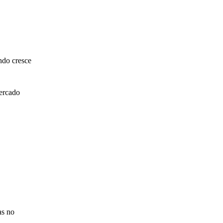
ndo cresce
ercado
as no