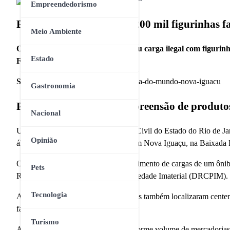
Empreendedorismo
Polícia apreende mais de 200 mil figurinhas
Meio Ambiente
Operação da Polícia Civil encontrou carga ilegal com figurinh
Estado
Fluminense
Slug:
apreensao-figurinhas-falsas-copa-do-mundo-nova-iguacu
Gastronomia
Polícia Civil faz grande apreensão de produtos
Nacional
Uma operação realizada pela Polícia Civil do Estado do Rio de Ja
Opinião
álbum da Copa do Mundo de 2026 em Nova Iguaçu, na Baixada 
O material foi encontrado no compartimento de cargas de um ôni
Pets
Repressão aos Crimes contra a Propriedade Imaterial (DRCPIM).
Tecnologia
Além das figurinhas ilegais, os agentes também localizaram centen
falsificação.
Turismo
A apreensão chamou atenção pelo enorme volume de mercadorias il