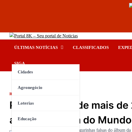
Skip
Portal 8K – Seu portal de No
to
nos acompanhe em tempo real
ÚLTIMAS NOTÍCIAS
CLASSIFICADOS
EXPE
content
INSTAGRAM
YOUTUBE
FACEBOOK
TIKTOK
SIGA
Cidades
Agronegócio
RIO DE JANEIRO
Polícia apreende mais de 
Loterias
álbum da Copa do Mundo
Educação