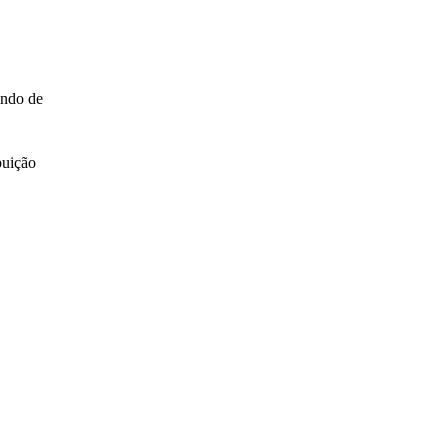
undo de
buição