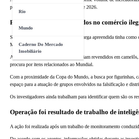
produtos ligados à Copa do Mundo de 2026.
Rio
Produtos seriam distribuídos no comércio ileg
Mundo
Segundo as investigações iniciais, a carga apreendida tinha como
Metropolitana do Rio de Janeiro.
Caderno Do Mercado
Imobiliário
A polícia acredita que os produtos seriam revendidos em camelôs,
procura por itens relacionados ao Mundial.
Com a proximidade da Copa do Mundo, a busca por figurinhas, ca
espaço para a atuação de grupos envolvidos na falsificação e distri
Os investigadores ainda trabalham para identificar quem são os re
Operação foi resultado de trabalho de inteligê
A ação foi realizada após um trabalho de monitoramento conduzid
De acordo com os agentes, informações obtidas durante as invest