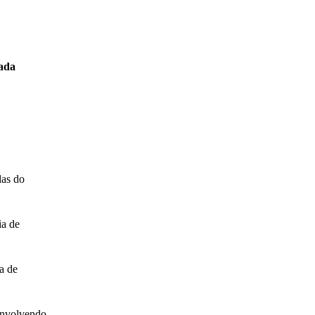
xada
das do
ia de
a de
 envolvendo