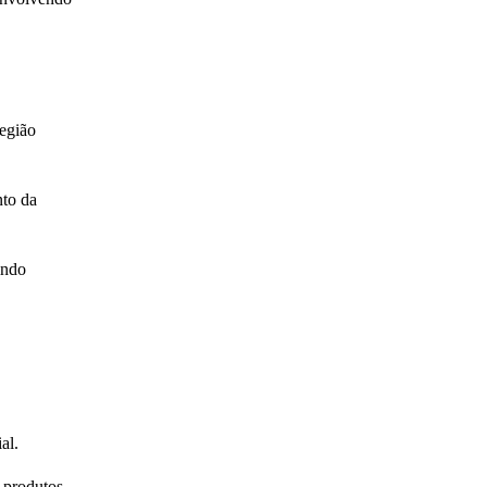
Região
nto da
indo
al.
 produtos