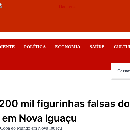
ticias
DIENTE
POLÍTICA
ECONOMIA
SAÚDE
CULTU
Carna
200 mil figurinhas falsas do
 em Nova Iguaçu