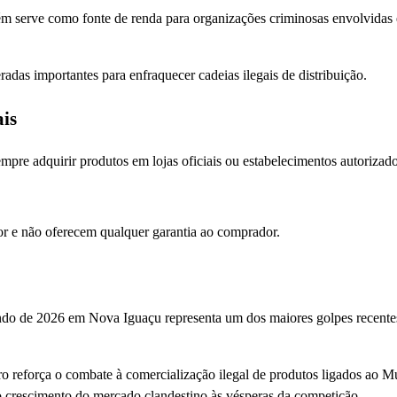
bém serve como fonte de renda para organizações criminosas envolvidas
das importantes para enfraquecer cadeias ilegais de distribuição.
is
re adquirir produtos em lojas oficiais ou estabelecimentos autorizado
or e não oferecem qualquer garantia ao comprador.
ndo de 2026 em Nova Iguaçu representa um dos maiores golpes recentes
ro reforça o combate à comercialização ilegal de produtos ligados ao M
do crescimento do mercado clandestino às vésperas da competição.