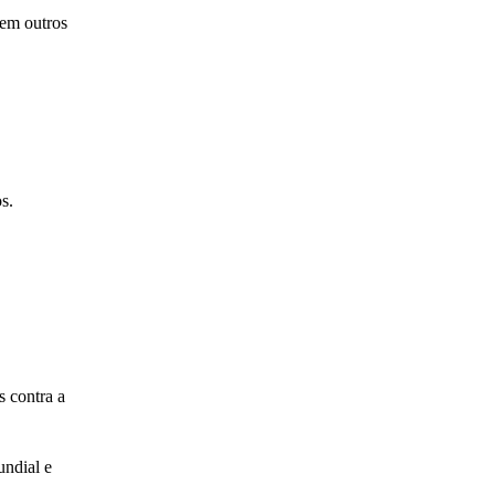
 em outros
s.
 contra a
undial e