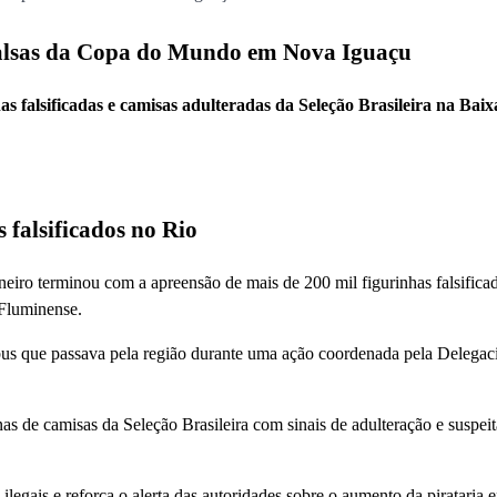
 falsas da Copa do Mundo em Nova Iguaçu
as falsificadas e camisas adulteradas da Seleção Brasileira na Bai
 falsificados no Rio
neiro terminou com a apreensão de mais de 200 mil figurinhas falsifica
Fluminense.
bus que passava pela região durante uma ação coordenada pela Delegac
as de camisas da Seleção Brasileira com sinais de adulteração e suspeit
egais e reforça o alerta das autoridades sobre o aumento da pirataria