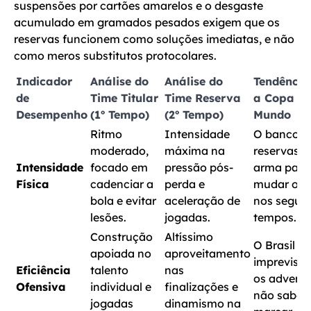
suspensões por cartões amarelos e o desgaste
acumulado em gramados pesados exigem que os
reservas funcionem como soluções imediatas, e não
como meros substitutos protocolares.
Indicador
Análise do
Análise do
Tendência
de
Time Titular
Time Reserva
a Copa d
Desempenho
(1º Tempo)
(2º Tempo)
Mundo
Ritmo
Intensidade
O banco d
moderado,
máxima na
reservas s
Intensidade
focado em
pressão pós-
arma para
Física
cadenciar a
perda e
mudar o r
bola e evitar
aceleração de
nos segun
lesões.
jogadas.
tempos.
Construção
Altíssimo
O Brasil g
apoiada no
aproveitamento
imprevisibi
Eficiência
talento
nas
os adversá
Ofensiva
individual e
finalizações e
não sabe
jogadas
dinamismo na