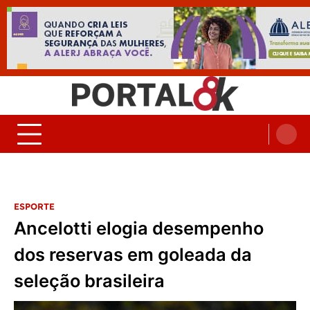
Skip
to
content
Portal 8K – Seu portal de
nos acompanhe em tempo real
Noticias
ESPORTE
Ancelotti elogia desempenho
dos reservas em goleada da
seleção brasileira