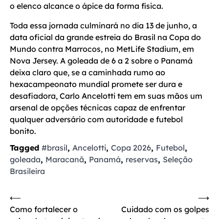
o elenco alcance o ápice da forma física.
Toda essa jornada culminará no dia 13 de junho, a
data oficial da grande estreia do Brasil na Copa do
Mundo contra Marrocos, no MetLife Stadium, em
Nova Jersey. A goleada de 6 a 2 sobre o Panamá
deixa claro que, se a caminhada rumo ao
hexacampeonato mundial promete ser dura e
desafiadora, Carlo Ancelotti tem em suas mãos um
arsenal de opções técnicas capaz de enfrentar
qualquer adversário com autoridade e futebol
bonito.
Tagged
#brasil
,
Ancelotti
,
Copa 2026
,
Futebol
,
goleada
,
Maracanã
,
Panamá
,
reservas
,
Seleção
Brasileira
Navegação
⟵
⟶
Como fortalecer o
Cuidado com os golpes
de