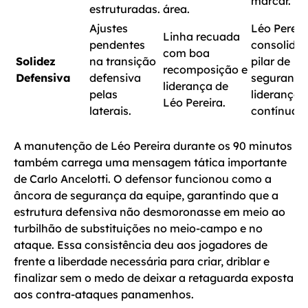
marcar.
estruturadas.
área.
Ajustes
Léo Pereir
Linha recuada
pendentes
consolida
com boa
Solidez
na transição
pilar de
recomposição e
Defensiva
defensiva
segurança
liderança de
pelas
liderança
Léo Pereira.
laterais.
contínua.
A manutenção de Léo Pereira durante os 90 minutos
também carrega uma mensagem tática importante
de Carlo Ancelotti. O defensor funcionou como a
âncora de segurança da equipe, garantindo que a
estrutura defensiva não desmoronasse em meio ao
turbilhão de substituições no meio-campo e no
ataque. Essa consistência deu aos jogadores de
frente a liberdade necessária para criar, driblar e
finalizar sem o medo de deixar a retaguarda exposta
aos contra-ataques panamenhos.