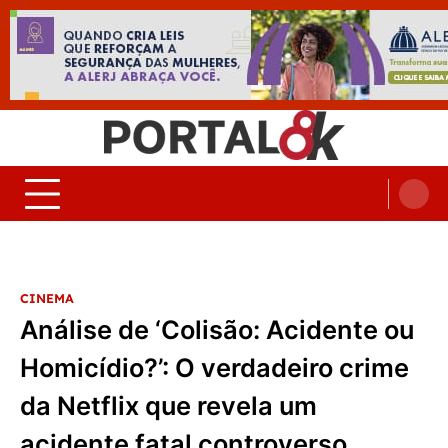
Skip
to
content
Portal 8K – Seu portal de
nos acompanhe em tempo real
Noticias
CINEMA
Análise de ‘Colisão: Acidente ou
Homicídio?’: O verdadeiro crime
da Netflix que revela um
acidente fatal controverso