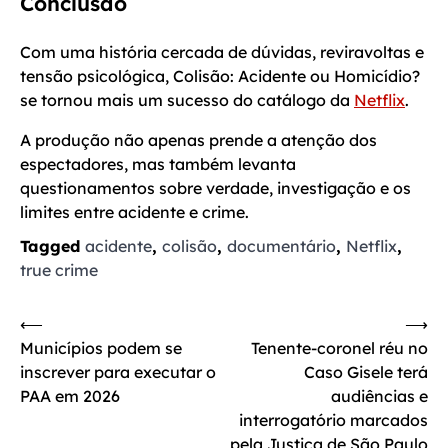
Conclusão
Com uma história cercada de dúvidas, reviravoltas e
tensão psicológica, Colisão: Acidente ou Homicídio?
se tornou mais um sucesso do catálogo da
Netflix
.
A produção não apenas prende a atenção dos
espectadores, mas também levanta
questionamentos sobre verdade, investigação e os
limites entre acidente e crime.
Tagged
acidente
,
colisão
,
documentário
,
Netflix
,
true crime
Navegação
⟵
⟶
Municípios podem se
Tenente-coronel réu no
de
inscrever para executar o
Caso Gisele terá
Post
PAA em 2026
audiências e
interrogatório marcados
pela Justiça de São Paulo